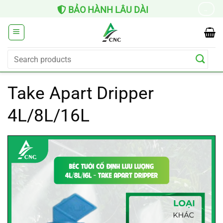
Skip
BẢO HÀNH LÂU DÀI
→
to
content
Search
for:
Take Apart Dripper
4L/8L/16L