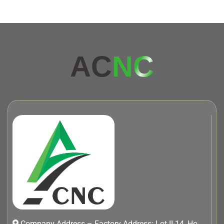
AC
NC
Company Address – Factory Address: Lot II-14, Ho