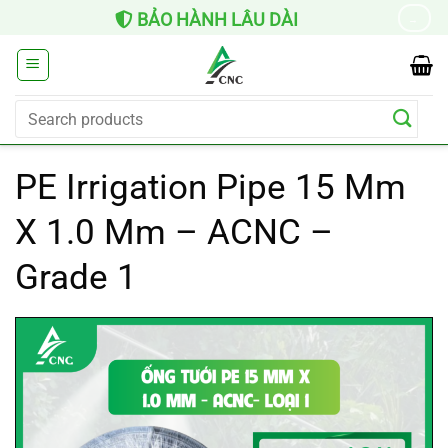
Skip
BẢO HÀNH LÂU DÀI
→
to
content
Search
for:
PE Irrigation Pipe 15 Mm
X 1.0 Mm – ACNC –
Grade 1