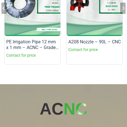
PE Irrigation Pipe 12 mm
A208 Nozzle – 90L – CNC
x 1 mm – ACNC – Grade
1
AC
NC