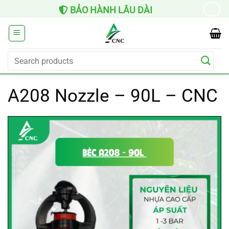
Skip
HỖ TRỢ LẮP ĐẶT
→
to
content
Search
for:
A208 Nozzle – 90L – CNC