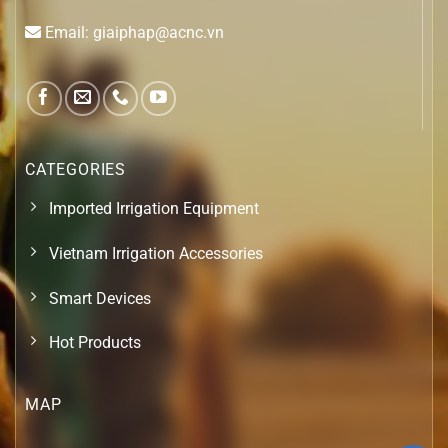
Email: giaiphap@acnc.vn
CATEGORIES
Imported Irrigation Equipment
Vietnam Irrigation Accessories
Smart Devices
Hot Products
MAP