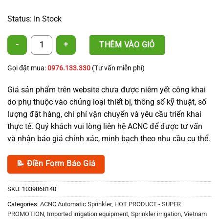
Status: In Stock
A208 Nozzle - 90L - CNC quantity
THÊM VÀO GIỎ
Gọi đặt mua:
0976.133.330
(Tư vấn miễn phí)
Giá sản phẩm trên website chưa được niêm yết công khai
do phụ thuộc vào chủng loại thiết bị, thông số kỹ thuật, số
lượng đặt hàng, chi phí vận chuyển và yêu cầu triển khai
thực tế. Quý khách vui lòng liên hệ ACNC để được tư vấn
và nhận báo giá chính xác, minh bạch theo nhu cầu cụ thể.
📝 Điền Form Báo Giá
SKU:
1039868140
Categories:
ACNC Automatic Sprinkler
,
HOT PRODUCT - SUPER
PROMOTION
,
Imported irrigation equipment
,
Sprinkler irrigation
,
Vietnam