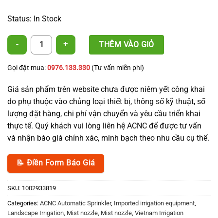
Status: In Stock
4 Outlet Fogger quantity
THÊM VÀO GIỎ
Gọi đặt mua:
0976.133.330
(Tư vấn miễn phí)
Giá sản phẩm trên website chưa được niêm yết công khai
do phụ thuộc vào chủng loại thiết bị, thông số kỹ thuật, số
lượng đặt hàng, chi phí vận chuyển và yêu cầu triển khai
thực tế. Quý khách vui lòng liên hệ ACNC để được tư vấn
và nhận báo giá chính xác, minh bạch theo nhu cầu cụ thể.
📝 Điền Form Báo Giá
SKU:
1002933819
Categories:
ACNC Automatic Sprinkler
,
Imported irrigation equipment
,
Landscape Irrigation
,
Mist nozzle
,
Mist nozzle
,
Vietnam Irrigation