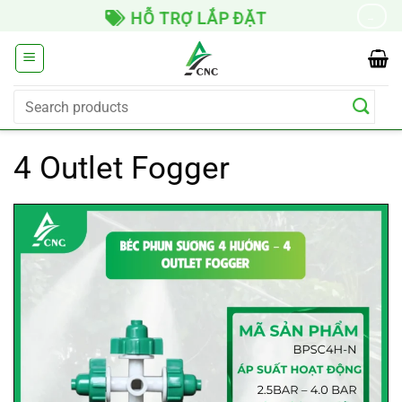
Skip
HỖ TRỢ LẮP ĐẶT
→
to
content
Search
for:
4 Outlet Fogger