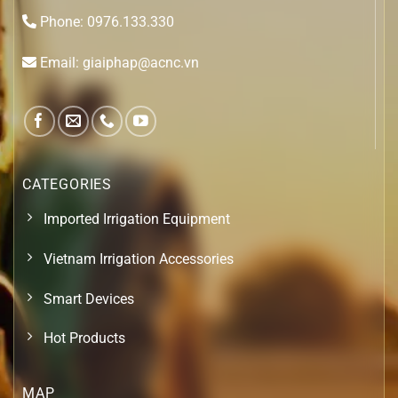
Phone: 0976.133.330
Email: giaiphap@acnc.vn
CATEGORIES
Imported Irrigation Equipment
Vietnam Irrigation Accessories
Smart Devices
Hot Products
MAP