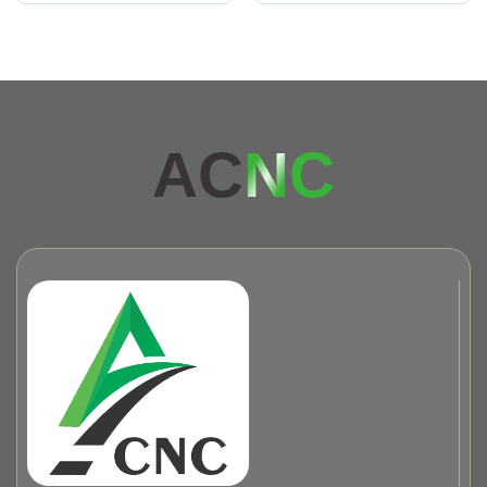
AC
NC