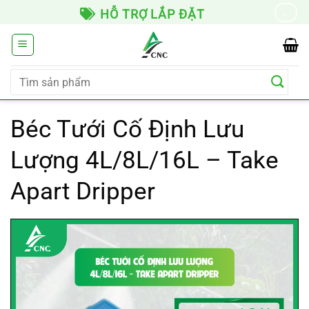
Chuyển
TRỢ LẮP ĐẶT
GIAO HÀNG TO
→
đến
nội
dung
Tìm
kiếm:
Béc Tưới Cố Định Lưu
Lượng 4L/8L/16L – Take
Apart Dripper