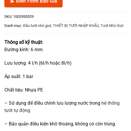
📝 Điền Form Báo Giá
SKU:
1002933529
Danh mục:
Đầu tưới nhỏ giọt
,
THIẾT BỊ TƯỚI NHẬP KHẨU
,
Tưới Nhỏ Giọt
Thông số kỹ thuật:
Đường kính: 6 mm
Lưu lượng: 4 l/h (6l/h hoặc 8l/h)
Áp suất: 1 bar
Chất liệu: Nhựa PE
– Sử dụng để điều chỉnh lưu lượng nước trong
hệ thống
tưới tự động
– Bảo quản điều kiện khô thoáng, không có côn trùng.