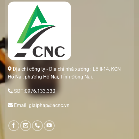
Địa chỉ công ty - Địa chỉ nhà xưởng : Lô II-14, KCN
Hố Nai, phường Hố Nai, Tỉnh Đồng Nai.
SĐT:0976.133.330
Email: giaiphap@acnc.vn