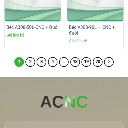
Béc A308-50L-CNC + Đuôi
Béc A308-90L – CNC +
đuôi
1
2
3
4
…
18
19
20
AC
NC