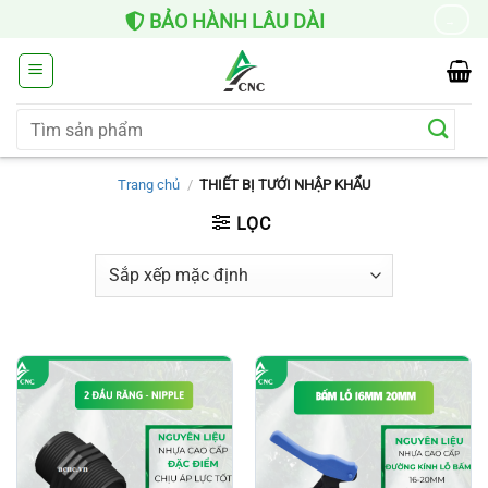
Chuyển
BẢO HÀNH LÂU DÀI
→
đến
nội
dung
Tìm
kiếm:
Trang chủ
/
THIẾT BỊ TƯỚI NHẬP KHẨU
LỌC