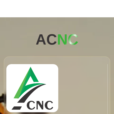
AC
NC