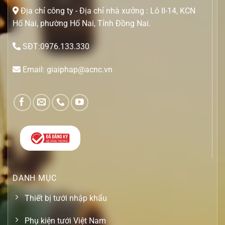
Địa chỉ công ty - Địa chỉ nhà xưởng : Lô II-14, KCN
Hố Nai, phường Hố Nai, Tỉnh Đồng Nai.
SĐT:0976.133.330
Email: giaiphap@acnc.vn
DANH MỤC
Thiết bị tưới nhập khẩu
Phụ kiện tưới Việt Nam