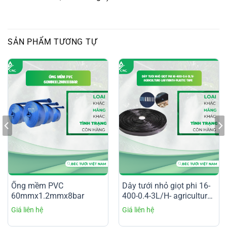
SẢN PHẨM TƯƠNG TỰ
Ống mềm PVC
Dây tưới nhỏ giọt phi 16-
60mmx1.2mmx8bar
400-0.4-3L/H- agriculture-
labyrinth-plastic-tape