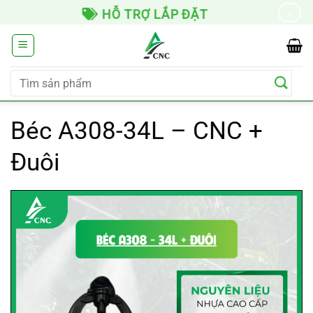
Chuyển
HỖ TRỢ LẮP ĐẶT
→
đến
nội
dung
Tìm
kiếm:
Béc A308-34L – CNC +
Đuôi