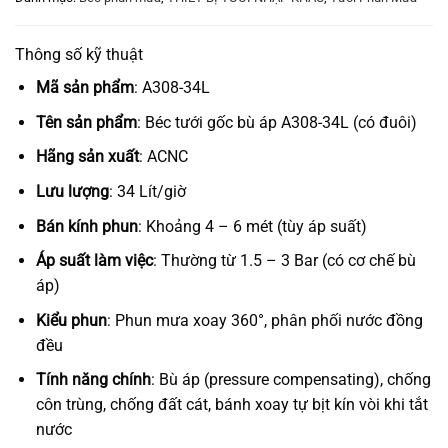
Thông số kỹ thuật
Mã sản phẩm
: A308-34L
Tên sản phẩm
: Béc tưới gốc bù áp A308-34L (có đuôi)
Hãng sản xuất
: ACNC
Lưu lượng
: 34 Lít/giờ
Bán kính phun
: Khoảng 4 – 6 mét (tùy áp suất)
Áp suất làm việc
: Thường từ 1.5 – 3 Bar (có cơ chế bù
áp)
Kiểu phun
: Phun mưa xoay 360°, phân phối nước đồng
đều
Tính năng chính
: Bù áp (pressure compensating), chống
côn trùng, chống đất cát, bánh xoay tự bịt kín vòi khi tắt
nước