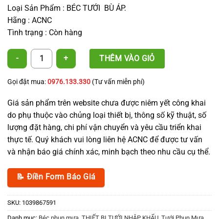
Loại Sản Phẩm : BÉC TƯỚI BÙ ÁP.
Hãng : ACNC
Tình trạng : Còn hàng
Béc A308-34L - CNC + Đuôi số lượng
THÊM VÀO GIỎ
Gọi đặt mua:
0976.133.330
(Tư vấn miễn phí)
Giá sản phẩm trên website chưa được niêm yết công khai
do phụ thuộc vào chủng loại thiết bị, thông số kỹ thuật, số
lượng đặt hàng, chi phí vận chuyển và yêu cầu triển khai
thực tế. Quý khách vui lòng liên hệ ACNC để được tư vấn
và nhận báo giá chính xác, minh bạch theo nhu cầu cụ thể.
📝 Điền Form Báo Giá
SKU:
1039867591
Danh mục:
Béc phun mưa
,
THIẾT BỊ TƯỚI NHẬP KHẨU
,
Tưới Phun Mưa