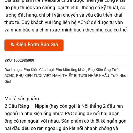
Giá sản phẩm trên website chưa được niêm yết công khai
do phụ thuộc vào chủng loại thiết bị, thông số kỹ thuật, số
lượng đặt hàng, chi phí vận chuyển và yêu cầu triển khai
thực tế. Quý khách vui lòng liên hệ ACNC để được tư vấn
và nhận báo giá chính xác, minh bạch theo nhu cầu cụ thể.
📝 Điền Form Báo Giá
SKU:
1002935909
Danh mục:
Phụ Kiện Các Loại
,
Phụ kiện ống khác
,
Phụ Kiện Ống Tưới
ACNC
,
PHỤ KIỆN TƯỚI VIỆT NAM
,
THIẾT BỊ TƯỚI NHẬP KHẨU
,
Tưới Nhỏ
Giọt
Mô tả sản phẩm:
2 Đầu Răng – Nipple (hay còn gọi là Nối thẳng 2 đầu ren
ngoài) là phụ kiện ống nhựa PVC dùng để nối hai đoạn
ống có ren ngoài với nhau. Sản phẩm có thiết kế ngắn gọn,
hai đầu đều có ren ngoài, giúp kết nối nhanh chóng và