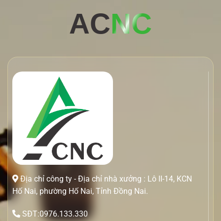
AC
NC
Địa chỉ công ty - Địa chỉ nhà xưởng : Lô II-14, KCN
Hố Nai, phường Hố Nai, Tỉnh Đồng Nai.
SĐT:0976.133.330