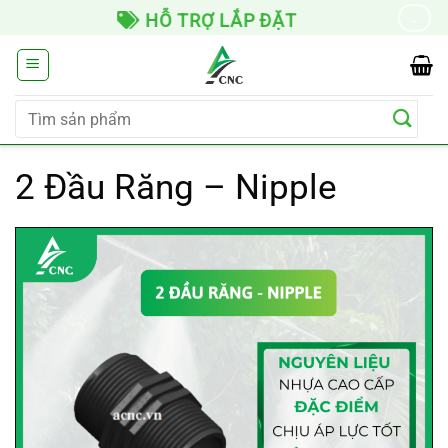
Chuyển
HỖ TRỢ LẮP ĐẶT
→
đến
nội
dung
Tìm
kiếm:
2 Đầu Răng – Nipple