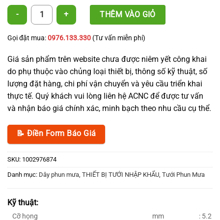
Vòi phun mưa số lượng
THÊM VÀO GIỎ
Gọi đặt mua:
0976.133.330
(Tư vấn miễn phí)
Giá sản phẩm trên website chưa được niêm yết công khai
do phụ thuộc vào chủng loại thiết bị, thông số kỹ thuật, số
lượng đặt hàng, chi phí vận chuyển và yêu cầu triển khai
thực tế. Quý khách vui lòng liên hệ ACNC để được tư vấn
và nhận báo giá chính xác, minh bạch theo nhu cầu cụ thể.
📝 Điền Form Báo Giá
SKU:
1002976874
Danh mục:
Dây phun mưa
,
THIẾT BỊ TƯỚI NHẬP KHẨU
,
Tưới Phun Mưa
Kỹ thuật:
Cỡ họng
mm
: 5.2