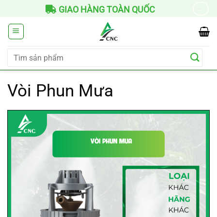
Chuyển
GIAO HÀNG TOÀN QUỐC
B
→
đến
nội
dung
Tìm
kiếm:
Vòi Phun Mưa