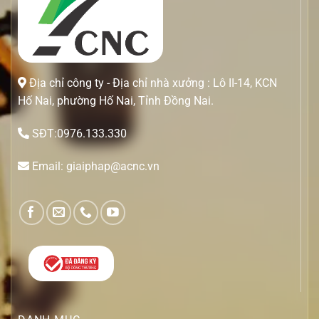
Địa chỉ công ty - Địa chỉ nhà xưởng : Lô II-14, KCN
Hố Nai, phường Hố Nai, Tỉnh Đồng Nai.
SĐT:0976.133.330
Email: giaiphap@acnc.vn