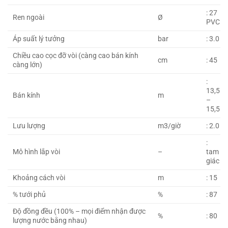
: 27
Ren ngoài
Ø
PVC
Áp suất lý tưởng
bar
: 3.0
Chiều cao cọc đỡ vòi (càng cao bán kính
cm
: 45
càng lớn)
:
13,5
Bán kính
m
–
15,5
Lưu lượng
m3/giờ
: 2.0
:
Mô hình lắp vòi
–
tam
giác
Khoảng cách vòi
m
: 15
% tưới phủ
%
: 87
Độ đồng đều (100% – mọi điểm nhận được
%
: 80
lượng nước bằng nhau)