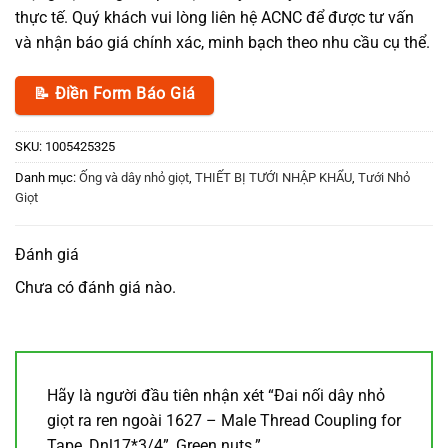
thực tế. Quý khách vui lòng liên hệ ACNC để được tư vấn
và nhận báo giá chính xác, minh bạch theo nhu cầu cụ thể.
📝 Điền Form Báo Giá
SKU:
1005425325
Danh mục:
Ống và dây nhỏ giọt
,
THIẾT BỊ TƯỚI NHẬP KHẨU
,
Tưới Nhỏ
Giọt
Đánh giá
Chưa có đánh giá nào.
Hãy là người đầu tiên nhận xét “Đai nối dây nhỏ
giọt ra ren ngoài 1627 – Male Thread Coupling for
Tape, Dnl17*3/4”, Green nuts.”