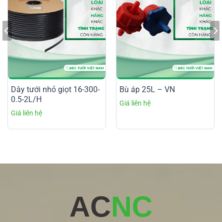
Dây tưới nhỏ giọt 16-300-
Bù áp 25L – VN
0.5-2L/H
AC
NC