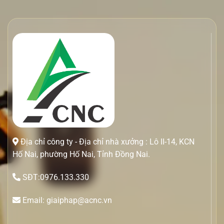
Địa chỉ công ty - Địa chỉ nhà xưởng : Lô II-14, KCN
Hố Nai, phường Hố Nai, Tỉnh Đồng Nai.
SĐT:0976.133.330
Email: giaiphap@acnc.vn