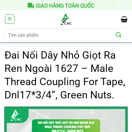
Chuyển
BẢO HÀNH LÂU DÀI
→
đến
nội
dung
Tìm
kiếm:
Đai Nối Dây Nhỏ Giọt Ra
Ren Ngoài 1627 – Male
Thread Coupling For Tape,
Dnl17*3/4”, Green Nuts.