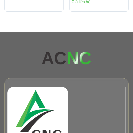
AC
NC