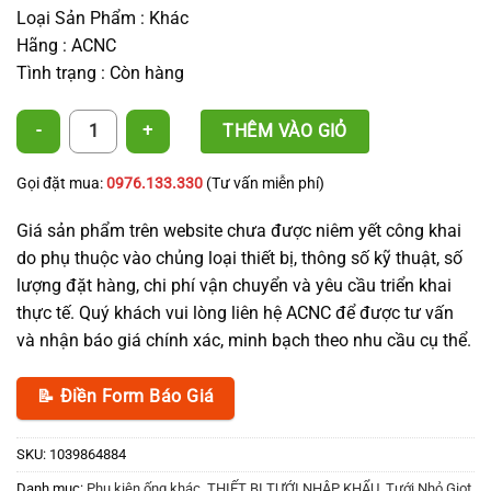
Loại Sản Phẩm : Khác
Hãng : ACNC
Tình trạng : Còn hàng
NỐI 2 ĐẦU DÂY NHỎ GIỌT 16mm số lượng
THÊM VÀO GIỎ
Gọi đặt mua:
0976.133.330
(Tư vấn miễn phí)
Giá sản phẩm trên website chưa được niêm yết công khai
do phụ thuộc vào chủng loại thiết bị, thông số kỹ thuật, số
lượng đặt hàng, chi phí vận chuyển và yêu cầu triển khai
thực tế. Quý khách vui lòng liên hệ ACNC để được tư vấn
và nhận báo giá chính xác, minh bạch theo nhu cầu cụ thể.
📝 Điền Form Báo Giá
SKU:
1039864884
Danh mục:
Phụ kiện ống khác
,
THIẾT BỊ TƯỚI NHẬP KHẨU
,
Tưới Nhỏ Giọt