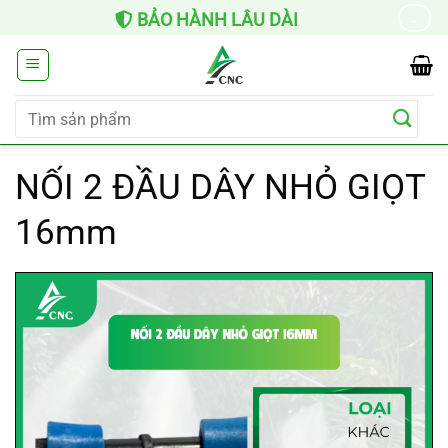
Chuyển
BẢO HÀNH LÂU DÀI
→
đến
nội
dung
Tìm
kiếm:
NỐI 2 ĐẦU DÂY NHỎ GIỌT
16mm