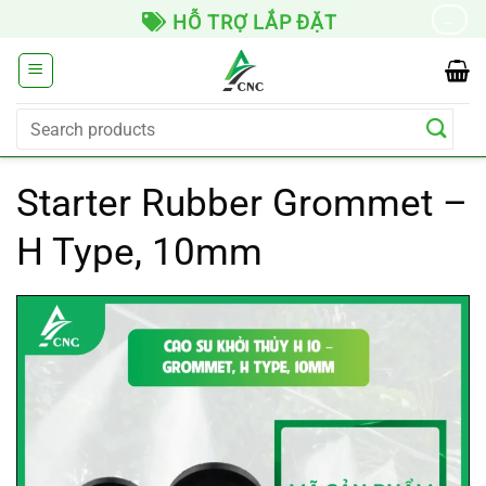
Skip
HỖ TRỢ LẮP ĐẶT
→
to
content
Search
for:
Starter Rubber Grommet –
H Type, 10mm