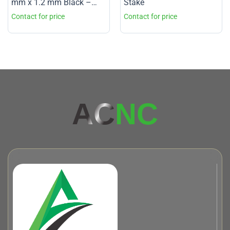
mm x 1.2 mm Black –
Stake
ACNC – Grade 1
AC
NC