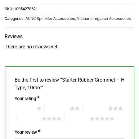
SKU:
1005427862
Categories:
ACNC Sprinkler Accessories
,
Vietnam Irrigation Accessories
Reviews
There are no reviews yet.
Be the first to review “Starter Rubber Grommet – H
Type, 10mm”
*
Your rating
1 of 5 stars
2 of 5 stars
3 of 5 stars
4 of 5 stars
5 of 5 stars
*
Your review