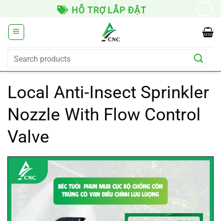
Skip
P ĐẶT
GIAO HÀNG TOÀN QUỐ
→
to
content
Search
for:
Local Anti-Insect Sprinkler
Nozzle With Flow Control
Valve