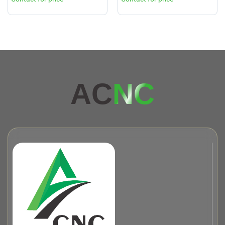
AC
NC