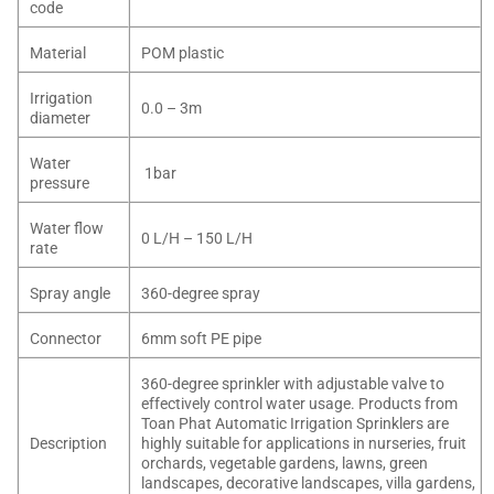
code
Material
POM plastic
Irrigation
0.0 – 3m
diameter
Water
1bar
pressure
Water flow
0 L/H – 150 L/H
rate
Spray angle
360-degree spray
Connector
6mm soft PE pipe
360-degree sprinkler with adjustable valve to
effectively control water usage. Products from
Toan Phat Automatic Irrigation Sprinklers are
Description
highly suitable for applications in nurseries, fruit
orchards, vegetable gardens, lawns, green
landscapes, decorative landscapes, villa gardens,