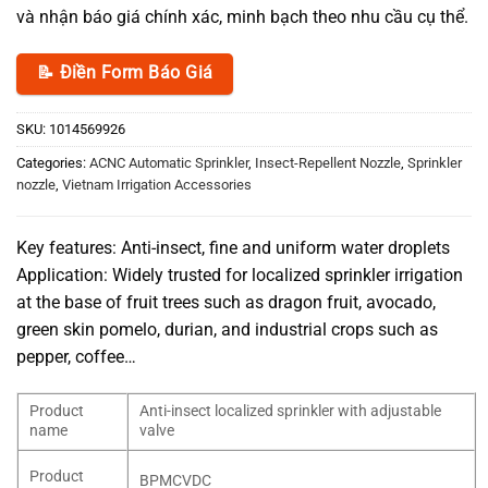
và nhận báo giá chính xác, minh bạch theo nhu cầu cụ thể.
📝 Điền Form Báo Giá
SKU:
1014569926
Categories:
ACNC Automatic Sprinkler
,
Insect-Repellent Nozzle
,
Sprinkler
nozzle
,
Vietnam Irrigation Accessories
Key features: Anti-insect, fine and uniform water droplets
Application: Widely trusted for localized sprinkler irrigation
at the base of fruit trees such as dragon fruit, avocado,
green skin pomelo, durian, and industrial crops such as
pepper, coffee…
Product
Anti-insect localized sprinkler with adjustable
name
valve
Product
BPMCVDC