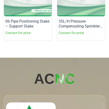
06 Pipe Positioning Stake
35L/H Pressure-
– Support Stake
Compensating Sprinkler
Nozzle
AC
NC