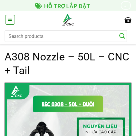
Skip
HỖ TRỢ LẮP ĐẶT
→
to
content
Search
for:
A308 Nozzle – 50L – CNC
+ Tail