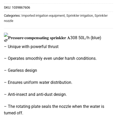
SKU:
1039867606
Categories:
Imported irrigation equipment
,
Sprinkler irrigation
,
Sprinkler
nozzle
𝐏𝐫𝐞𝐬𝐬𝐮𝐫𝐞-𝐜𝐨𝐦𝐩𝐞𝐧𝐬𝐚𝐭𝐢𝐧𝐠 𝐬𝐩𝐫𝐢𝐧𝐤𝐥𝐞𝐫 𝐀308 50L/h (blue)
– Unique with powerful thrust
– Operates smoothly even under harsh conditions.
– Gearless design
– Ensures uniform water distribution.
– Anti-insect and anti-dust design.
– The rotating plate seals the nozzle when the water is
turned off.