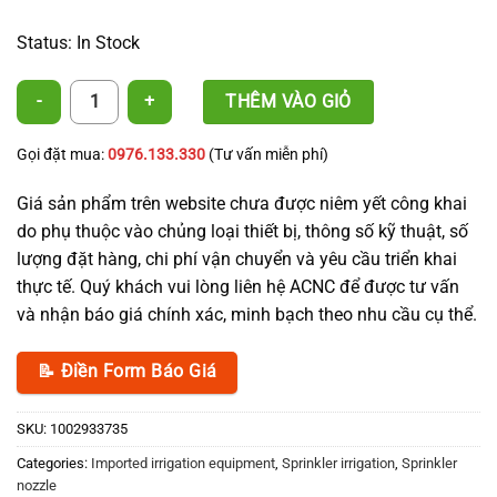
Status: In Stock
Microjet Spinner quantity
THÊM VÀO GIỎ
Gọi đặt mua:
0976.133.330
(Tư vấn miễn phí)
Giá sản phẩm trên website chưa được niêm yết công khai
do phụ thuộc vào chủng loại thiết bị, thông số kỹ thuật, số
lượng đặt hàng, chi phí vận chuyển và yêu cầu triển khai
thực tế. Quý khách vui lòng liên hệ ACNC để được tư vấn
và nhận báo giá chính xác, minh bạch theo nhu cầu cụ thể.
📝 Điền Form Báo Giá
SKU:
1002933735
Categories:
Imported irrigation equipment
,
Sprinkler irrigation
,
Sprinkler
nozzle