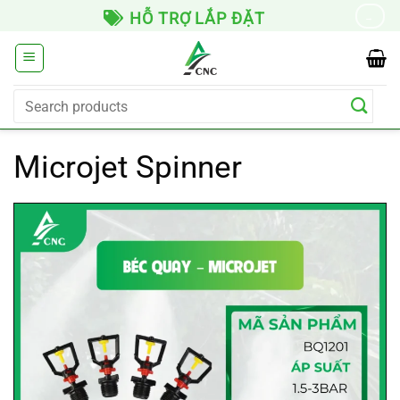
Skip
HỖ TRỢ LẮP ĐẶT
→
to
content
Search
for:
Microjet Spinner