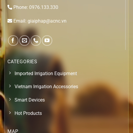
Phone: 0976.133.330
Email: giaiphap@acnc.vn
CATEGORIES
Imported Irrigation Equipment
Vietnam Irrigation Accessories
Smart Devices
Hot Products
MAP