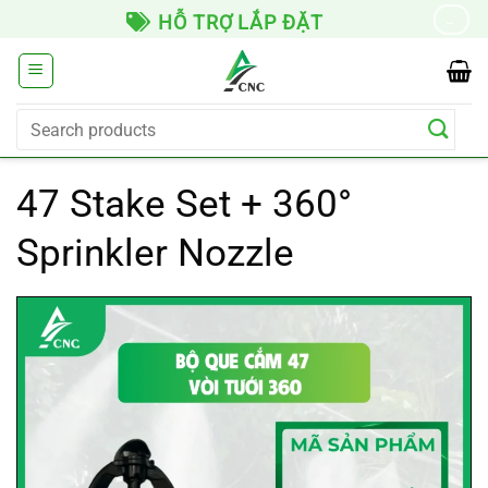
Skip
GIAO HÀNG TOÀN QUỐC
→
to
content
Search
for:
47 Stake Set + 360°
Sprinkler Nozzle