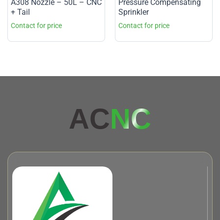
A308 Nozzle – 50L – CNC
Pressure Compensating
+ Tail
Sprinkler
AC
NC