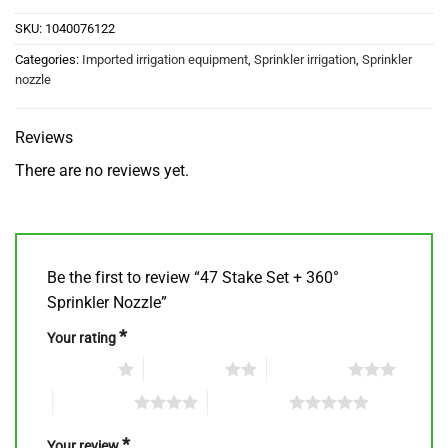
SKU:
1040076122
Categories:
Imported irrigation equipment
,
Sprinkler irrigation
,
Sprinkler
nozzle
Reviews
There are no reviews yet.
Be the first to review “47 Stake Set + 360°
Sprinkler Nozzle”
*
Your rating
1 of 5 stars
2 of 5 stars
3 of 5 stars
4 of 5 stars
5 of 5 stars
*
Your review