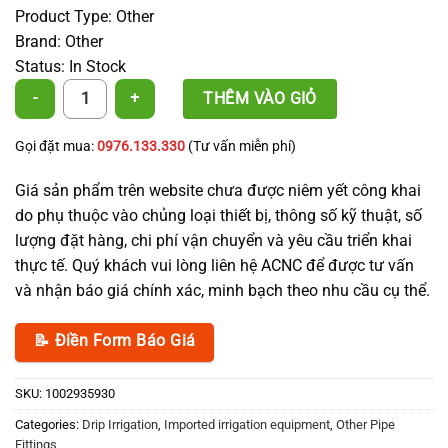
Product Type: Other
Brand: Other
Status: In Stock
Positioning Clamp 15cm 3×7 - Multiple Support quantity
THÊM VÀO GIỎ
Gọi đặt mua:
0976.133.330
(Tư vấn miễn phí)
Giá sản phẩm trên website chưa được niêm yết công khai
do phụ thuộc vào chủng loại thiết bị, thông số kỹ thuật, số
lượng đặt hàng, chi phí vận chuyển và yêu cầu triển khai
thực tế. Quý khách vui lòng liên hệ ACNC để được tư vấn
và nhận báo giá chính xác, minh bạch theo nhu cầu cụ thể.
📝 Điền Form Báo Giá
SKU:
1002935930
Categories:
Drip Irrigation
,
Imported irrigation equipment
,
Other Pipe
Fittings