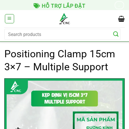
Skip
HỖ TRỢ LẮP ĐẶT
→
to
content
Search
for:
Positioning Clamp 15cm
3×7 – Multiple Support