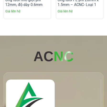
12mm, độ dày 0.6mm
1.5mm – ACNC- Loại 1
AC
NC