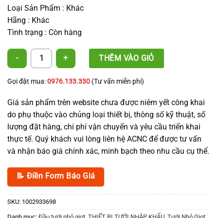
Loại Sản Phẩm : Khác
Hãng : Khác
Tình trạng : Còn hàng
Vòi tưới nhỏ giọt bù áp - Take Apart số lượng
THÊM VÀO GIỎ
Gọi đặt mua:
0976.133.330
(Tư vấn miễn phí)
Giá sản phẩm trên website chưa được niêm yết công khai
do phụ thuộc vào chủng loại thiết bị, thông số kỹ thuật, số
lượng đặt hàng, chi phí vận chuyển và yêu cầu triển khai
thực tế. Quý khách vui lòng liên hệ ACNC để được tư vấn
và nhận báo giá chính xác, minh bạch theo nhu cầu cụ thể.
📝 Điền Form Báo Giá
SKU:
1002933698
Danh mục:
Đầu tưới nhỏ giọt
,
THIẾT BỊ TƯỚI NHẬP KHẨU
,
Tưới Nhỏ Giọt