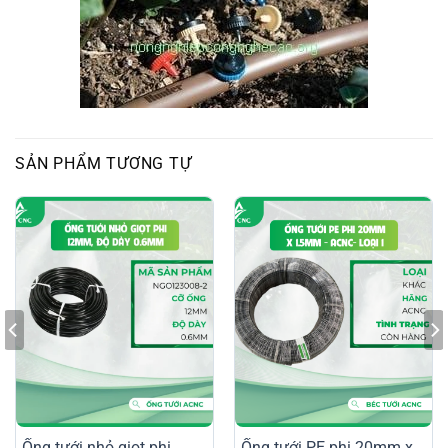
SẢN PHẨM TƯƠNG TỰ
Ống tưới nhỏ giọt phi
Ống tưới PE phi 20mm x