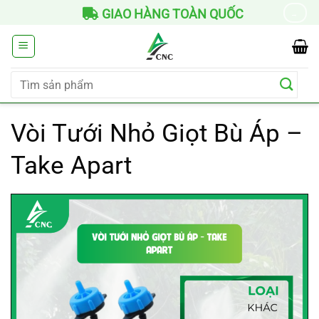
Chuyển
GIAO HÀNG TOÀN QUỐC
→
đến
nội
dung
Tìm
kiếm:
Vòi Tưới Nhỏ Giọt Bù Áp –
Take Apart