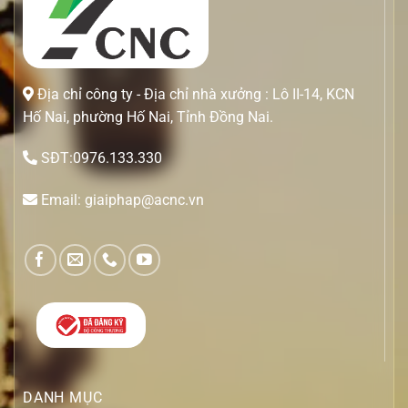
Địa chỉ công ty - Địa chỉ nhà xưởng : Lô II-14, KCN
Hố Nai, phường Hố Nai, Tỉnh Đồng Nai.
SĐT:0976.133.330
Email: giaiphap@acnc.vn
DANH MỤC