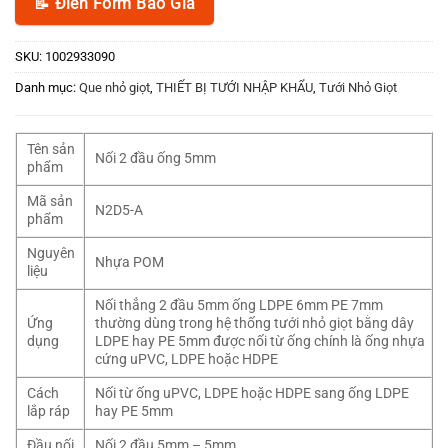
📝 Điền Form Báo Giá
SKU:
1002933090
Danh mục:
Que nhỏ giọt
,
THIẾT BỊ TƯỚI NHẬP KHẨU
,
Tưới Nhỏ Giọt
Tên sản
Nối 2 đầu ống 5mm
phẩm
Mã sản
N2D5-A
phẩm
Nguyên
Nhựa POM
liệu
Nối thẳng 2 đầu 5mm ống LDPE 6mm PE 7mm
Ứng
thường dùng trong hệ thống tưới nhỏ giọt bằng dây
dụng
LDPE hay PE 5mm được nối từ ống chính là ống nhựa
cứng uPVC, LDPE hoặc HDPE
Cách
Nối từ ống uPVC, LDPE hoặc HDPE sang ống LDPE
lắp ráp
hay PE 5mm
Đầu nối
Nối 2 đầu 5mm – 5mm