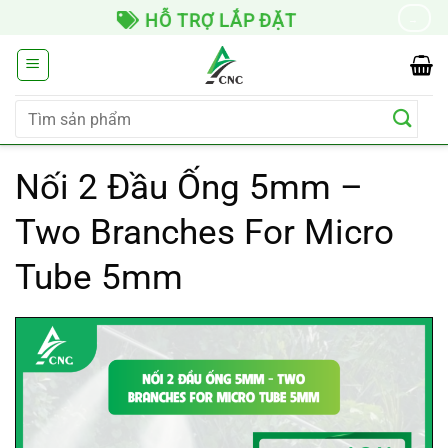
Chuyển
HỖ TRỢ LẮP ĐẶT
→
đến
nội
dung
Tìm
kiếm:
Nối 2 Đầu Ống 5mm –
Two Branches For Micro
Tube 5mm