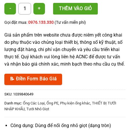
Khởi thủy PE 25 số lượng
THÊM VÀO GIỎ
Gọi đặt mua:
0976.133.330
(Tư vấn miễn phí)
Giá sản phẩm trên website chưa được niêm yết công khai
do phụ thuộc vào chủng loại thiết bị, thông số kỹ thuật, số
lượng đặt hàng, chi phí vận chuyển và yêu cầu triển khai
thực tế. Quý khách vui lòng liên hệ ACNC để được tư vấn
và nhận báo giá chính xác, minh bạch theo nhu cầu cụ thể.
📝 Điền Form Báo Giá
SKU:
1039840649
Danh mục:
Ống Các Loại
,
Ống PE
,
Phụ kiện ống khác
,
THIẾT BỊ TƯỚI
NHẬP KHẨU
,
Tưới Nhỏ Giọt
Công dụng: Dùng để nối ống nhỏ giọt (dạng tròn)