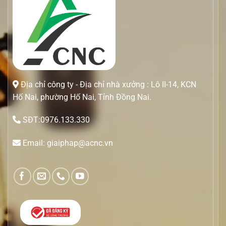
Địa chỉ công ty - Địa chỉ nhà xưởng : Lô II-14, KCN
Hố Nai, phường Hố Nai, Tỉnh Đồng Nai.
SĐT:0976.133.330
Email: giaiphap@acnc.vn