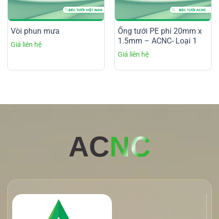
Vòi phun mưa
Ống tưới PE phi 20mm x
1.5mm – ACNC- Loại 1
AC
NC