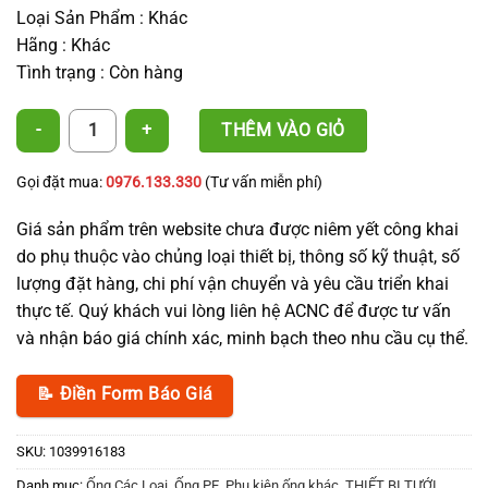
Loại Sản Phẩm : Khác
Hãng : Khác
Tình trạng : Còn hàng
Khởi Thủy Ống PE 32 Lớn + Cao Su số lượng
THÊM VÀO GIỎ
Gọi đặt mua:
0976.133.330
(Tư vấn miễn phí)
Giá sản phẩm trên website chưa được niêm yết công khai
do phụ thuộc vào chủng loại thiết bị, thông số kỹ thuật, số
lượng đặt hàng, chi phí vận chuyển và yêu cầu triển khai
thực tế. Quý khách vui lòng liên hệ ACNC để được tư vấn
và nhận báo giá chính xác, minh bạch theo nhu cầu cụ thể.
📝 Điền Form Báo Giá
SKU:
1039916183
Danh mục:
Ống Các Loại
,
Ống PE
,
Phụ kiện ống khác
,
THIẾT BỊ TƯỚI