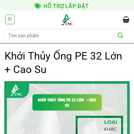
Chuyển
HỖ TRỢ LẮP ĐẶT
→
đến
nội
dung
Tìm
kiếm:
Khởi Thủy Ống PE 32 Lớn
+ Cao Su