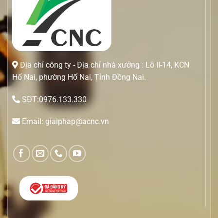
Địa chỉ công ty - Địa chỉ nhà xưởng : Lô II-14, KCN
Hố Nai, phường Hố Nai, Tỉnh Đồng Nai.
SĐT:0976.133.330
Email: giaiphap@acnc.vn