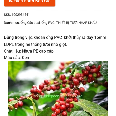
📝 Điền Form Báo Giá
SKU:
1002934441
Danh mục:
Ống Các Loại
,
Ống PVC
,
THIẾT BỊ TƯỚI NHẬP KHẨU
Dùng trong việc khoan ống PVC khởi thủy ra dây 16mm
LDPE trong hệ thống
tưới nhỏ giọt.
Chất liệu: Nhựa PE cao cấp
Màu sắc: Đen