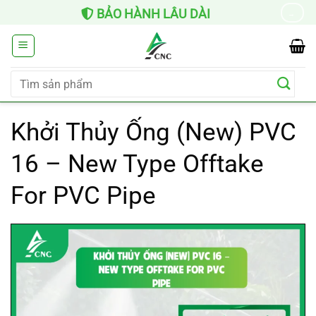
Chuyển
BẢO HÀNH LÂU DÀI
→
đến
nội
dung
Tìm
kiếm:
Khởi Thủy Ống (New) PVC
16 – New Type Offtake
For PVC Pipe