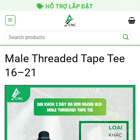
Skip
HỖ TRỢ LẮP ĐẶT
→
to
content
Search
for:
Male Threaded Tape Tee
16–21