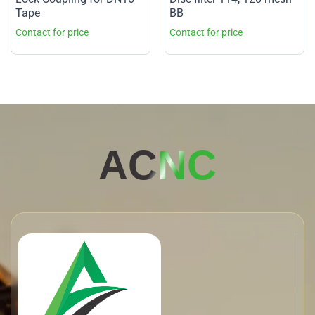
Tape
BB
AC
NC