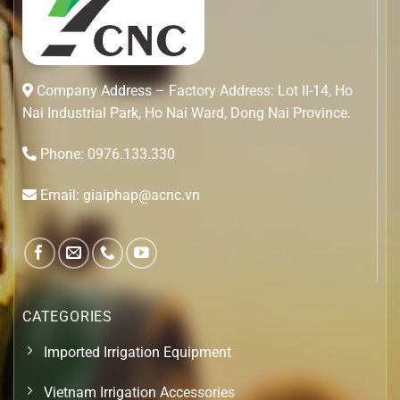
Company Address – Factory Address: Lot II-14, Ho
Nai Industrial Park, Ho Nai Ward, Dong Nai Province.
Phone: 0976.133.330
Email: giaiphap@acnc.vn
CATEGORIES
Imported Irrigation Equipment
Vietnam Irrigation Accessories