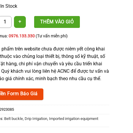
 In Stock
ake for 16mm Tape quantity
THÊM VÀO GIỎ
 mua:
0976.133.330
(Tư vấn miễn phí)
 phẩm trên website chưa được niêm yết công khai
thuộc vào chủng loại thiết bị, thông số kỹ thuật, số
ặt hàng, chi phí vận chuyển và yêu cầu triển khai
. Quý khách vui lòng liên hệ ACNC để được tư vấn và
o giá chính xác, minh bạch theo nhu cầu cụ thể.
iền Form Báo Giá
2923085
es:
Belt buckle
,
Drip Irrigation
,
Imported irrigation equipment