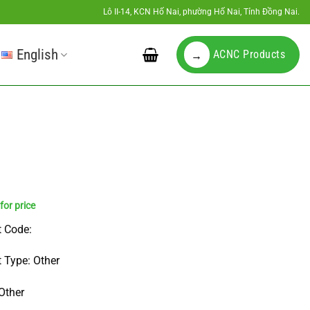
Lô II-14, KCN Hố Nai, phường Hố Nai, Tỉnh Đồng Nai.
English
ACNC Products
→
 Code:
 Type: Other
Other