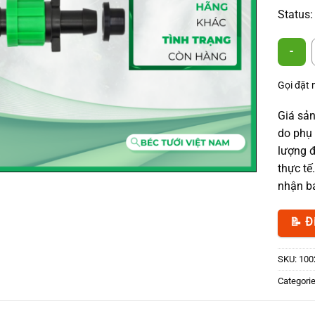
Status:
PVC Offt
Gọi đặt
Giá sản
do phụ 
lượng đ
thực tế
nhận bá
📝 Đ
SKU:
100
Categori