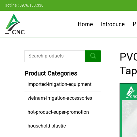
Skip
Hotline : 0976.133.330
to
content
Home
Introduce
P
PVC
Ta
imported-irrigation-equipment
vietnam-irrigation-accessories
hot-product-super-promotion
household-plastic