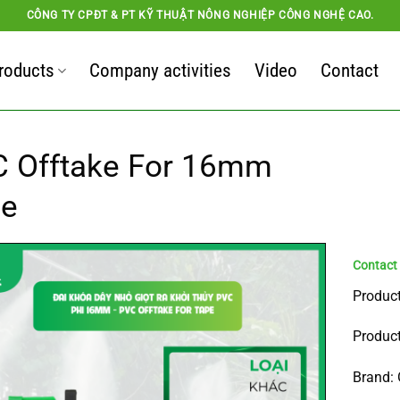
CÔNG TY CPĐT & PT KỸ THUẬT NÔNG NGHIỆP CÔNG NGHỆ CAO.
roducts
Company activities
Video
Contact
 Offtake For 16mm
pe
Product
Product
Brand: 