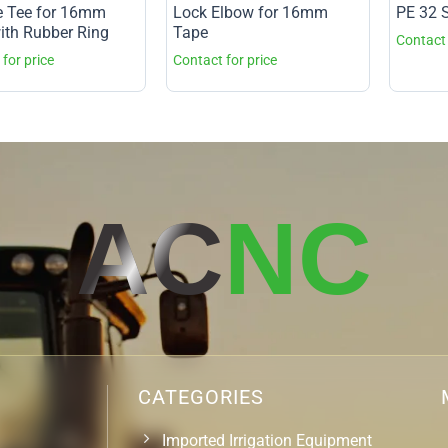
e Tee for 16mm
Lock Elbow for 16mm
PE 32 S
ith Rubber Ring
Tape
AC
NC
CATEGORIES
Imported Irrigation Equipment