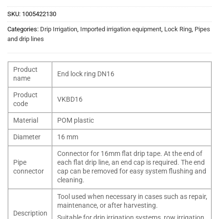
SKU:
1005422130
Categories:
Drip Irrigation
,
Imported irrigation equipment
,
Lock Ring
,
Pipes
and drip lines
Product
End lock ring DN16
name
Product
VKBD16
code
Material
POM plastic
Diameter
16 mm
Connector for 16mm flat drip tape. At the end of
Pipe
each flat drip line, an end cap is required. The end
connector
cap can be removed for easy system flushing and
cleaning.
Tool used when necessary in cases such as repair,
maintenance, or after harvesting.
Description
Suitable for drip irrigation systems, row irrigation,