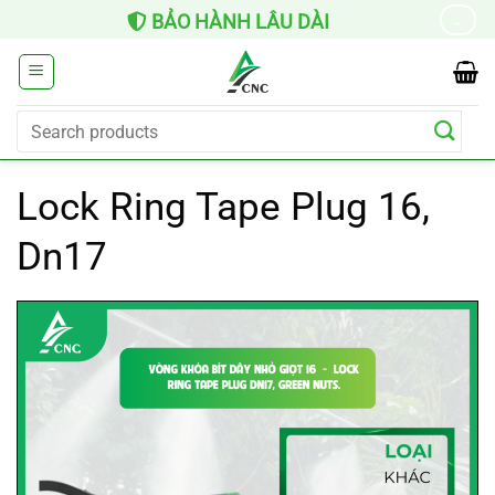
Skip
HỖ TRỢ LẮP ĐẶT
→
to
content
Search
for:
Lock Ring Tape Plug 16,
Dn17