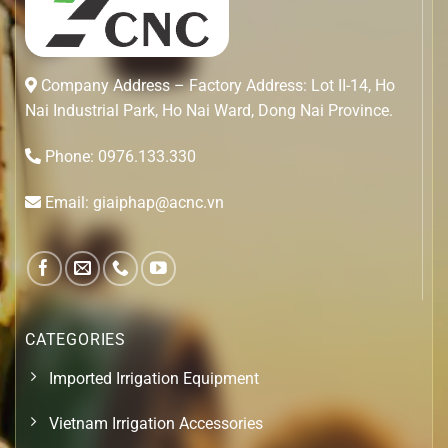
Company Address – Factory Address: Lot II-14, Ho
Nai Industrial Park, Ho Nai Ward, Dong Nai Province.
Phone: 0976.133.330
Email: giaiphap@acnc.vn
CATEGORIES
Imported Irrigation Equipment
Vietnam Irrigation Accessories