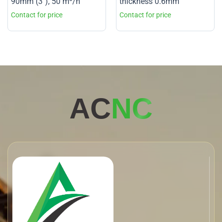
90mm (3″), 50 m³/h
thickness 0.6mm
AC
NC