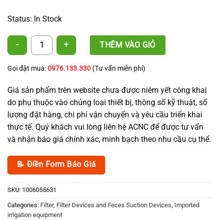
Status: In Stock
D60 Disc Filter, 120 Mesh quantity
THÊM VÀO GIỎ
Gọi đặt mua:
0976.133.330
(Tư vấn miễn phí)
Giá sản phẩm trên website chưa được niêm yết công khai
do phụ thuộc vào chủng loại thiết bị, thông số kỹ thuật, số
lượng đặt hàng, chi phí vận chuyển và yêu cầu triển khai
thực tế. Quý khách vui lòng liên hệ ACNC để được tư vấn
và nhận báo giá chính xác, minh bạch theo nhu cầu cụ thể.
📝 Điền Form Báo Giá
SKU:
1006055631
Categories:
Filter
,
Filter Devices and Feces Suction Devices
,
Imported
irrigation equipment