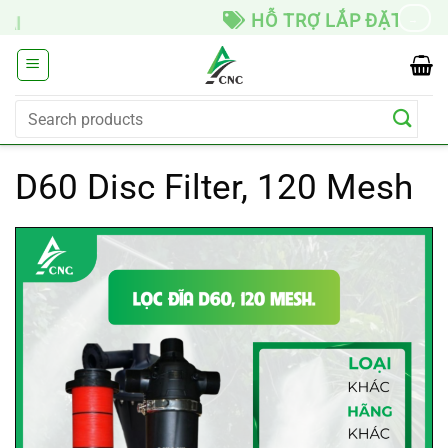
Skip
HỖ TRỢ LẮP ĐẶT
→
to
content
Search
for:
D60 Disc Filter, 120 Mesh