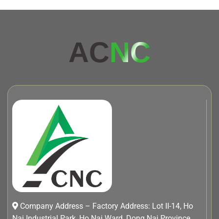
AC
NC
Company Address – Factory Address: Lot II-14, Ho
Nai Industrial Park, Ho Nai Ward, Dong Nai Province.