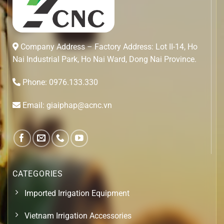
Company Address – Factory Address: Lot II-14, Ho
Nai Industrial Park, Ho Nai Ward, Dong Nai Province.
Phone: 0976.133.330
Email: giaiphap@acnc.vn
CATEGORIES
Imported Irrigation Equipment
Vietnam Irrigation Accessories