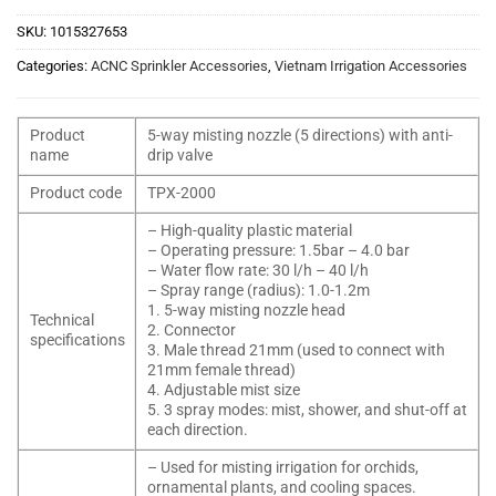
SKU:
1015327653
Categories:
ACNC Sprinkler Accessories
,
Vietnam Irrigation Accessories
Product
5-way misting nozzle (5 directions) with anti-
name
drip valve
Product code
TPX-2000
– High-quality plastic material
– Operating pressure: 1.5bar – 4.0 bar
– Water flow rate: 30 l/h – 40 l/h
– Spray range (radius): 1.0-1.2m
1. 5-way misting nozzle head
Technical
2. Connector
specifications
3. Male thread 21mm (used to connect with
21mm female thread)
4. Adjustable mist size
5. 3 spray modes: mist, shower, and shut-off at
each direction.
– Used for misting irrigation for orchids,
ornamental plants, and cooling spaces.