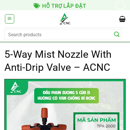
Skip
HỖ TRỢ LẮP ĐẶT
→
to
content
Search
for:
5-Way Mist Nozzle With
Anti-Drip Valve – ACNC