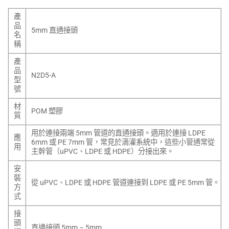
產
品
5mm 直通接頭
名
稱
產
品
N2D5-A
型
號
材
POM 塑膠
質
用於連接兩端 5mm 管道的直通接頭。適用於連接 LDPE
應
6mm 或 PE 7mm 管，常見於滴灌系統中，這些小管通常從
用
主幹管（uPVC、LDPE 或 HDPE）分接出來。
安
裝
從 uPVC、LDPE 或 HDPE 管道連接到 LDPE 或 PE 5mm 管。
方
式
接
頭
直通接頭 5mm – 5mm