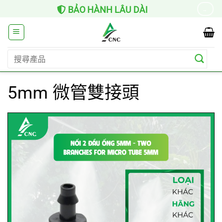
Skip
BẢO HÀNH LÂU DÀI
→
to
content
搜
尋
關
5mm 微管雙接頭
鍵
字: