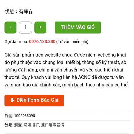
狀態：有庫存
5mm 微管雙接頭 數量
THÊM VÀO GIỎ
Gọi đặt mua:
0976.133.330
(Tư vấn miễn phí)
Giá sản phẩm trên website chưa được niêm yết công khai
do phụ thuộc vào chủng loại thiết bị, thông số kỹ thuật, số
lượng đặt hàng, chi phí vận chuyển và yêu cầu triển khai
thực tế. Quý khách vui lòng liên hệ ACNC để được tư vấn
và nhận báo giá chính xác, minh bạch theo nhu cầu cụ thể.
📝 Điền Form Báo Giá
貨號:
1002933090
分類:
滴灌
,
滴灌插杆
,
進口灌溉設備