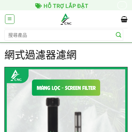
Skip
HỖ TRỢ LẮP ĐẶT
→
to
content
搜
尋
關
網式過濾器濾網
鍵
字: