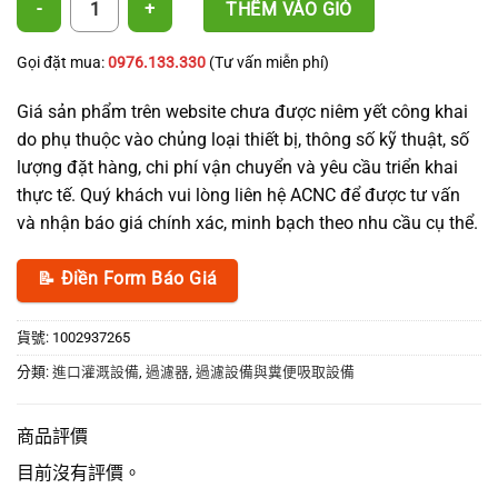
THÊM VÀO GIỎ
Gọi đặt mua:
0976.133.330
(Tư vấn miễn phí)
Giá sản phẩm trên website chưa được niêm yết công khai
do phụ thuộc vào chủng loại thiết bị, thông số kỹ thuật, số
lượng đặt hàng, chi phí vận chuyển và yêu cầu triển khai
thực tế. Quý khách vui lòng liên hệ ACNC để được tư vấn
và nhận báo giá chính xác, minh bạch theo nhu cầu cụ thể.
📝 Điền Form Báo Giá
貨號:
1002937265
分類:
進口灌溉設備
,
過濾器
,
過濾設備與糞便吸取設備
商品評價
目前沒有評價。