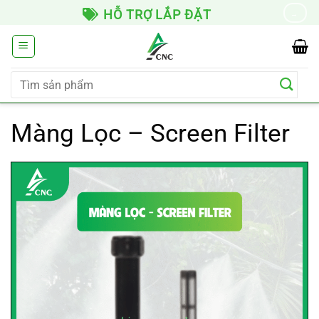
Chuyển
ẶT
GIAO HÀNG TOÀN QUỐC
→
đến
nội
dung
Tìm
kiếm:
Màng Lọc – Screen Filter