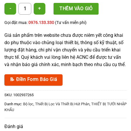
Màng Lọc - Screen Filter số lượng
THÊM VÀO GIỎ
Gọi đặt mua:
0976.133.330
(Tư vấn miễn phí)
Giá sản phẩm trên website chưa được niêm yết công khai
do phụ thuộc vào chủng loại thiết bị, thông số kỹ thuật, số
lượng đặt hàng, chi phí vận chuyển và yêu cầu triển khai
thực tế. Quý khách vui lòng liên hệ ACNC để được tư vấn
và nhận báo giá chính xác, minh bạch theo nhu cầu cụ thể.
📝 Điền Form Báo Giá
SKU:
1002937265
Danh mục:
Bộ lọc
,
Thiết Bị Lọc Và Thiết Bị Hút Phân
,
THIẾT BỊ TƯỚI NHẬP
KHẨU
Đánh giá