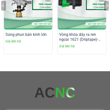
Súng phun bán kính lớn
Vòng khóa dây ra ren
ngoài 1621 (Driptape)-
Male Thread Lock Ring
Coupling for Driptape
AC
NC