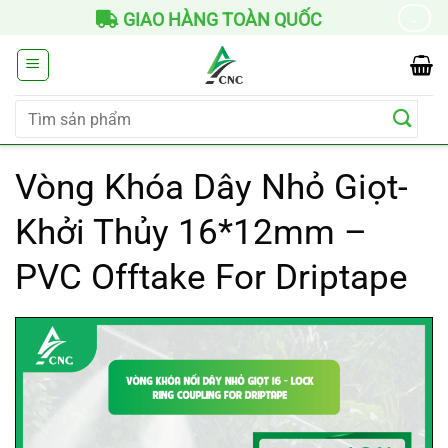
Chuyển
GIAO HÀNG TOÀN QUỐC
→
đến
nội
dung
Tìm
kiếm:
Vòng Khóa Dây Nhỏ Giọt-
Khởi Thủy 16*12mm –
PVC Offtake For Driptape