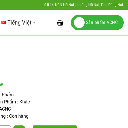
Lô II-14, KCN Hố Nai, phường Hố Nai, Tỉnh Đồng Nai.
Tiếng Việt
Sản phẩm ACNC
→
 Phẩm :
ản Phẩm : Khác
 ACNC
ạng : Còn hàng