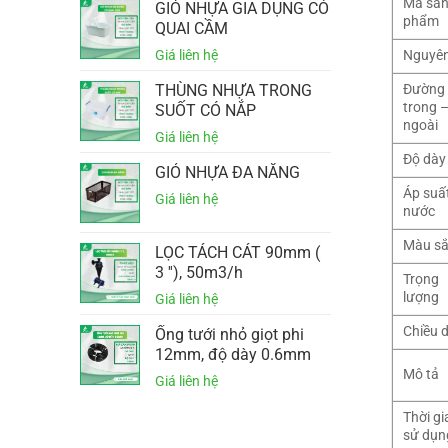
Mã sả
GIỎ NHỰA GIA DỤNG CÓ
phẩm
QUAI CẦM
Nguyên
THÙNG NHỰA TRONG
Đường 
trong 
SUỐT CÓ NẮP
ngoài
Độ dày
GIỎ NHỰA ĐA NĂNG
Áp suấ
nước
Màu s
LỌC TÁCH CÁT 90mm (
3 ''), 50m3/h
Trọng
lượng
Chiều d
Ống tưới nhỏ giọt phi
12mm, độ dày 0.6mm
Mô tả
Thời gi
sử dụn