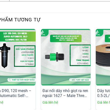
PHẨM TƯƠNG TỰ
a D90, 120 mesh –
Đai nối dây nhỏ giọt ra ren
Dây tướ
Automatic Self-
ngoài 1627 – Male Thread
0.5-2L
g Disc Filter
Coupling for Tape,
Dnl17*3/4”, Green nuts.