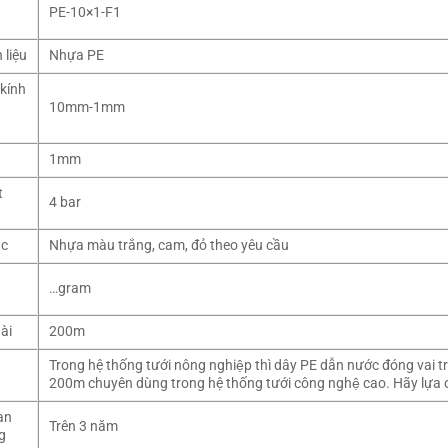
n
PE-10×1-F1
 liệu
Nhựa PE
kính
–
10mm-1mm
1mm
t
4 bar
ắc
Nhựa màu trắng, cam, đỏ theo yêu cầu
…gram
ài
200m
Trong hệ thống tưới nông nghiệp thì dây PE dẫn nước đóng v
200m chuyên dùng trong hệ thống tưới công nghệ cao. Hãy lựa c
an
Trên 3 năm
g