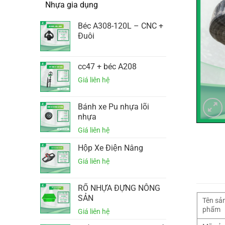
Nhựa gia dụng
Béc A308-120L – CNC +
Đuôi
cc47 + béc A208
Bánh xe Pu nhựa lõi
nhựa
Hộp Xe Điện Nâng
RỔ NHỰA ĐỰNG NÔNG
SẢN
Tên sả
phẩm