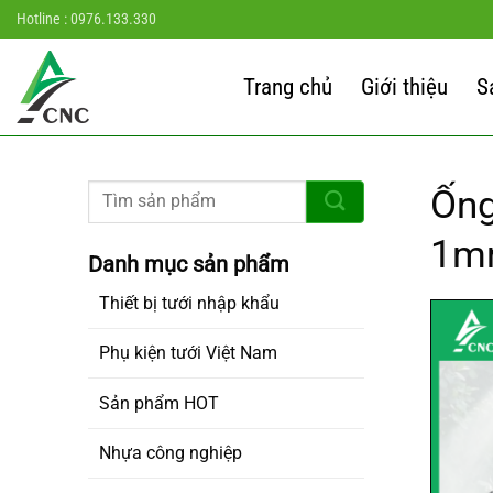
Chuyển
Hotline : 0976.133.330
đến
nội
Trang chủ
Giới thiệu
S
dung
Ống
1mm
Thiết bị tưới nhập khẩu
Phụ kiện tưới Việt Nam
Sản phẩm HOT
Nhựa công nghiệp