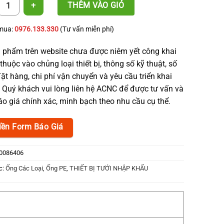
 PE 10 mm x 1mm - ACNC - Loại 2 số lượng
THÊM VÀO GIỎ
 mua:
0976.133.330
(Tư vấn miễn phí)
 phẩm trên website chưa được niêm yết công khai
thuộc vào chủng loại thiết bị, thông số kỹ thuật, số
ặt hàng, chi phí vận chuyển và yêu cầu triển khai
. Quý khách vui lòng liên hệ ACNC để được tư vấn và
o giá chính xác, minh bạch theo nhu cầu cụ thể.
iền Form Báo Giá
0086406
c:
Ống Các Loại
,
Ống PE
,
THIẾT BỊ TƯỚI NHẬP KHẨU