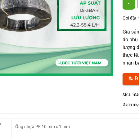
Ống tưới
Gọi đặt
Giá sản
do phụ 
lượng đ
thực tế
nhận bá
📝 Đ
SKU:
104
Danh mụ
n
Ống nhựa PE 10 mm x 1 mm