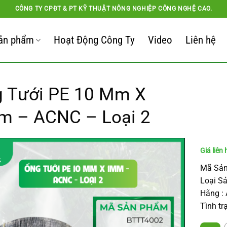
CÔNG TY CPĐT & PT KỸ THUẬT NÔNG NGHIỆP CÔNG NGHỆ CAO.
ản phẩm
Hoạt Động Công Ty
Video
Liên hệ
 Tưới PE 10 Mm X
 – ACNC – Loại 2
Mã Sản
Loại S
Hãng :
Tình tr