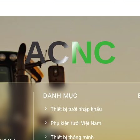
AC
NC
DANH MỤC
Thiết bị tưới nhập khẩu
Phụ kiện tưới Việt Nam
Thiết bị thông minh