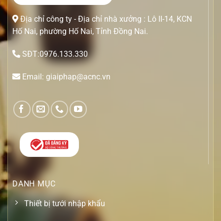
Địa chỉ công ty - Địa chỉ nhà xưởng : Lô II-14, KCN
Hố Nai, phường Hố Nai, Tỉnh Đồng Nai.
SĐT:0976.133.330
Email: giaiphap@acnc.vn
DANH MỤC
Thiết bị tưới nhập khẩu