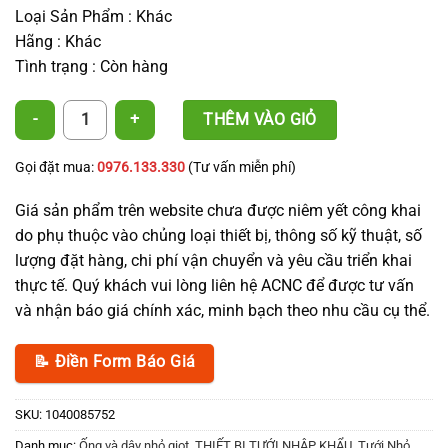
Loại Sản Phẩm : Khác
Hãng : Khác
Tình trạng : Còn hàng
Dây nhỏ giọt 16-200-0.2-2L/H số lượng
THÊM VÀO GIỎ
Gọi đặt mua:
0976.133.330
(Tư vấn miễn phí)
Giá sản phẩm trên website chưa được niêm yết công khai
do phụ thuộc vào chủng loại thiết bị, thông số kỹ thuật, số
lượng đặt hàng, chi phí vận chuyển và yêu cầu triển khai
thực tế. Quý khách vui lòng liên hệ ACNC để được tư vấn
và nhận báo giá chính xác, minh bạch theo nhu cầu cụ thể.
📝 Điền Form Báo Giá
SKU:
1040085752
Danh mục:
Ống và dây nhỏ giọt
,
THIẾT BỊ TƯỚI NHẬP KHẨU
,
Tưới Nhỏ