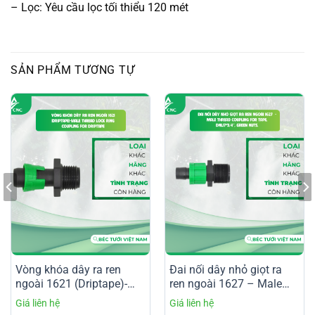
– Lọc: Yêu cầu lọc tối thiểu 120 mét
SẢN PHẨM TƯƠNG TỰ
Vòng khóa dây ra ren
Đai nối dây nhỏ giọt ra
ngoài 1621 (Driptape)-
ren ngoài 1627 – Male
Male Thread Lock Ring
Thread Coupling for Tape,
Coupling for Driptape
Dnl17*3/4”, Green nuts.