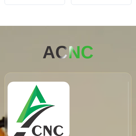
AC
NC