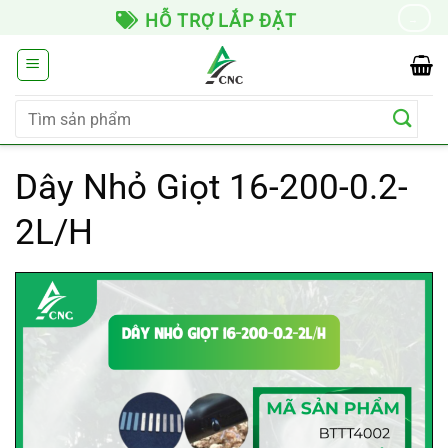
Chuyển
HỖ TRỢ LẮP ĐẶT
→
đến
nội
dung
Tìm
kiếm:
Dây Nhỏ Giọt 16-200-0.2-
2L/H