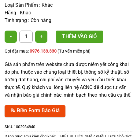
Loại Sản Phẩm : Khác
Hãng : Khác
Tình trạng : Còn hàng
Co nối ống D12, 16, 20 - Elbow Connector số lượng
THÊM VÀO GIỎ
Gọi đặt mua:
0976.133.330
(Tư vấn miễn phí)
Giá sản phẩm trên website chưa được niêm yết công khai
do phụ thuộc vào chủng loại thiết bị, thông số kỹ thuật, số
lượng đặt hàng, chi phí vận chuyển và yêu cầu triển khai
thực tế. Quý khách vui lòng liên hệ ACNC để được tư vấn
và nhận báo giá chính xác, minh bạch theo nhu cầu cụ thể.
📝 Điền Form Báo Giá
SKU:
1002934840
Danh mục:
Phụ kiện ống khác
,
THIẾT BỊ TƯỚI NHẬP KHẨU
,
Tưới Nhỏ Giọt