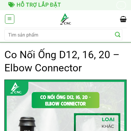
Chuyển
GIAO HÀNG TOÀN QUỐC
→
đến
nội
dung
Tìm
kiếm:
Co Nối Ống D12, 16, 20 –
Elbow Connector