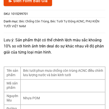
📝 Điền Form Báo Giá
SKU:
1015299701
Danh mục:
Béc Chống Côn Trùng
,
Béc Tưới Tự Động ACNC
,
PHỤ KIỆN
TƯỚI VIỆT NAM
Lưu ý: Sản phẩm thật có thể chênh lệch màu sắc khoảng
10% so với hình ảnh trên deal do sự khác nhau về độ phân
giải của từng loại màn hình.
Tên sản
Béc tưới phun mưa chống côn trùng ACNC điều chỉnh
phẩm
lưu lượng nước và bán kính tưới
Mã sản
phẩm
Nguyên
Nhựa POM
liệu
Đường