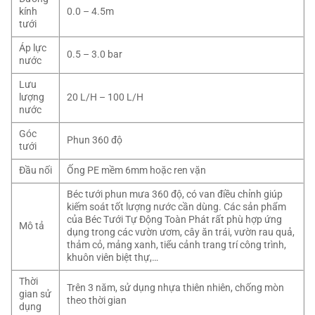
kính
0.0 – 4.5m
tưới
Áp lực
0.5 – 3.0 bar
nước
Lưu
lượng
20 L/H – 100 L/H
nước
Góc
Phun 360 độ
tưới
Đầu nối
Ống PE mềm 6mm hoặc ren vặn
Béc tưới phun mưa 360 độ, có van điều chỉnh giúp
kiếm soát tốt lượng nước cần dùng. Các sản phẩm
của Béc Tưới Tự Động Toàn Phát rất phù hợp ứng
Mô tả
dụng trong các vườn ươm, cây ăn trái, vườn rau quả,
thảm cỏ, mảng xanh, tiểu cảnh trang trí công trình,
khuôn viên biệt thự,…
Thời
Trên 3 năm, sử dụng nhựa thiên nhiên, chống mòn
gian sử
theo thời gian
dụng