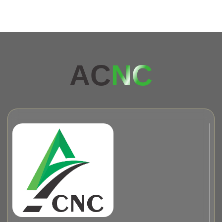
AC
NC