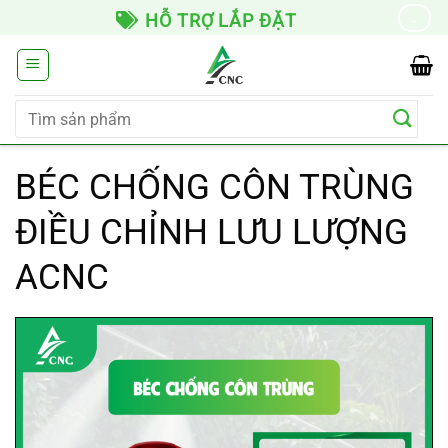
Chuyển
GIAO HÀNG TOÀN QUỐC
→
đến
nội
dung
Tìm
kiếm:
BÉC CHỐNG CÔN TRÙNG
ĐIỀU CHỈNH LƯU LƯỢNG
ACNC