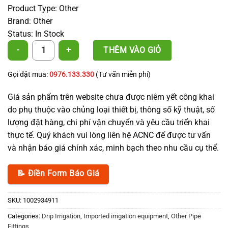
Product Type: Other
Brand: Other
Status: In Stock
Tee Connector 12, 16, 20, 16×12, 20×16 quantity
THÊM VÀO GIỎ
Gọi đặt mua:
0976.133.330
(Tư vấn miễn phí)
Giá sản phẩm trên website chưa được niêm yết công khai
do phụ thuộc vào chủng loại thiết bị, thông số kỹ thuật, số
lượng đặt hàng, chi phí vận chuyển và yêu cầu triển khai
thực tế. Quý khách vui lòng liên hệ ACNC để được tư vấn
và nhận báo giá chính xác, minh bạch theo nhu cầu cụ thể.
📝 Điền Form Báo Giá
SKU:
1002934911
Categories:
Drip Irrigation
,
Imported irrigation equipment
,
Other Pipe
Fittings