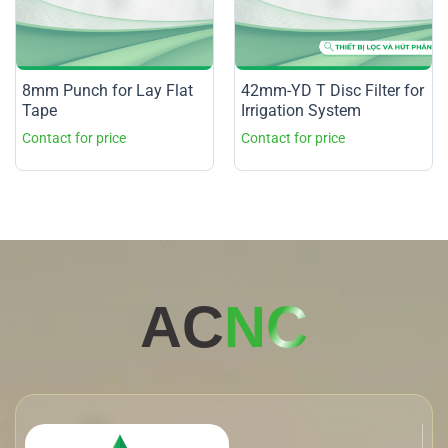
8mm Punch for Lay Flat
42mm-YD T Disc Filter for
Tape
Irrigation System
AC
NC