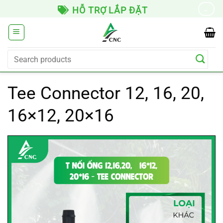
Skip
HỖ TRỢ LẮP ĐẶT
→
to
content
Search
for:
Tee Connector 12, 16, 20,
16×12, 20×16