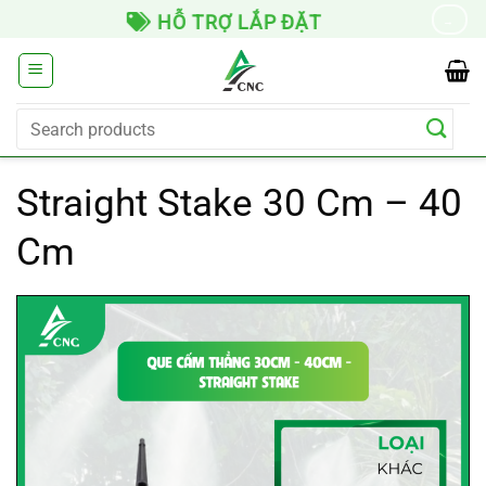
Skip
HỖ TRỢ LẮP ĐẶT
→
to
content
Search
for:
Straight Stake 30 Cm – 40
Cm