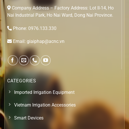
Company Address – Factory Address: Lot II-14, Ho
Nai Industrial Park, Ho Nai Ward, Dong Nai Province.
Phone: 0976.133.330
Email: giaiphap@acnc.vn
CATEGORIES
Imported Irrigation Equipment
Vietnam Irrigation Accessories
Smart Devices