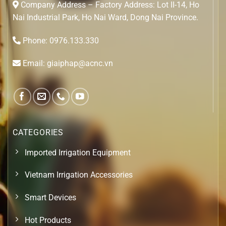
Company Address – Factory Address: Lot II-14, Ho
Nai Industrial Park, Ho Nai Ward, Dong Nai Province.
Phone: 0976.133.330
Email: giaiphap@acnc.vn
CATEGORIES
Imported Irrigation Equipment
Vietnam Irrigation Accessories
Smart Devices
Hot Products