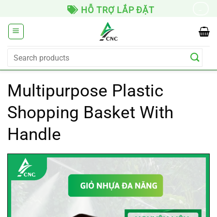
Skip
HỖ TRỢ LẮP ĐẶT
→
to
content
Search
for:
Multipurpose Plastic
Shopping Basket With
Handle