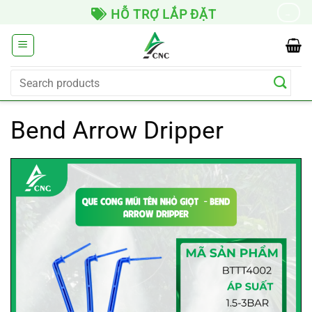
Skip
HỖ TRỢ LẮP ĐẶT
→
to
content
Search
for:
Bend Arrow Dripper