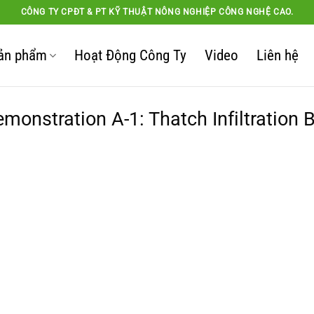
CÔNG TY CPĐT & PT KỸ THUẬT NÔNG NGHIỆP CÔNG NGHỆ CAO.
ản phẩm
Hoạt Động Công Ty
Video
Liên hệ
monstration A-1: Thatch Infiltration 