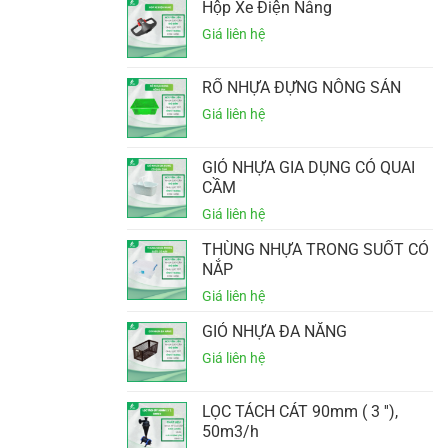
Hộp Xe Điện Nâng
RỔ NHỰA ĐỰNG NÔNG SẢN
GIỎ NHỰA GIA DỤNG CÓ QUAI
CẦM
THÙNG NHỰA TRONG SUỐT CÓ
NẮP
GIỎ NHỰA ĐA NĂNG
LỌC TÁCH CÁT 90mm ( 3 ''),
50m3/h