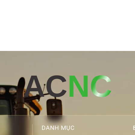
AC
NC
DANH MỤC