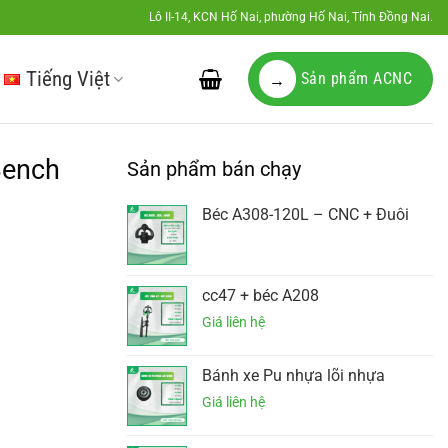
Lô II-14, KCN Hố Nai, phường Hố Nai, Tỉnh Đồng Nai.
Tiếng Việt
Sản phẩm ACNC
→
Bench
Sản phẩm bán chạy
Béc A308-120L – CNC + Đuôi
cc47 + béc A208
Bánh xe Pu nhựa lõi nhựa