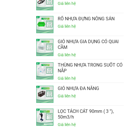
RỔ NHỰA ĐỰNG NÔNG SẢN
GIỎ NHỰA GIA DỤNG CÓ QUAI
CẦM
THÙNG NHỰA TRONG SUỐT CÓ
NẮP
GIỎ NHỰA ĐA NĂNG
LỌC TÁCH CÁT 90mm ( 3 ''),
50m3/h