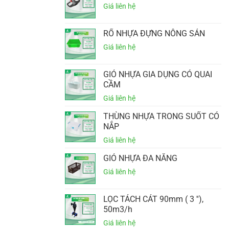
RỔ NHỰA ĐỰNG NÔNG SẢN
GIỎ NHỰA GIA DỤNG CÓ QUAI
CẦM
THÙNG NHỰA TRONG SUỐT CÓ
NẮP
GIỎ NHỰA ĐA NĂNG
LỌC TÁCH CÁT 90mm ( 3 ''),
50m3/h