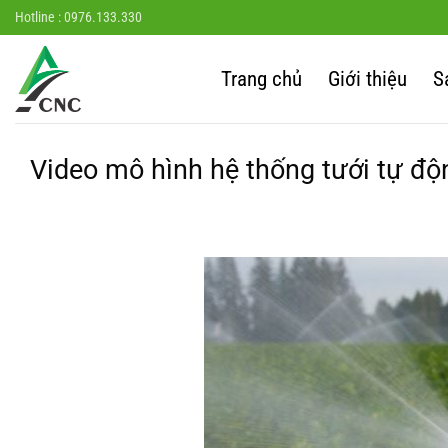
Chuyển
Hotline : 0976.133.330
đến
nội
Trang chủ
Giới thiệu
S
dung
Video mô hình hệ thống tưới tự độ