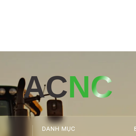
AC
NC
DANH MỤC