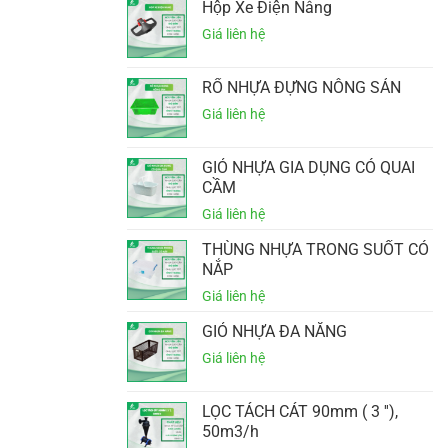
Hộp Xe Điện Nâng
RỔ NHỰA ĐỰNG NÔNG SẢN
GIỎ NHỰA GIA DỤNG CÓ QUAI
CẦM
THÙNG NHỰA TRONG SUỐT CÓ
NẮP
GIỎ NHỰA ĐA NĂNG
LỌC TÁCH CÁT 90mm ( 3 ''),
50m3/h