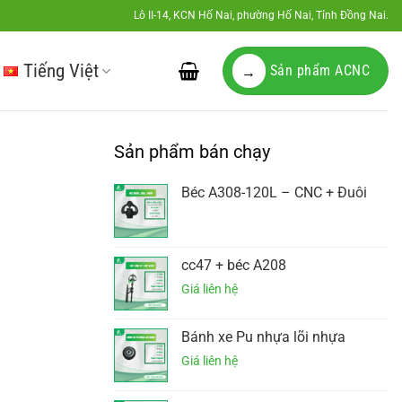
Lô II-14, KCN Hố Nai, phường Hố Nai, Tỉnh Đồng Nai.
Tiếng Việt
Sản phẩm ACNC
→
Sản phẩm bán chạy
Béc A308-120L – CNC + Đuôi
cc47 + béc A208
Bánh xe Pu nhựa lõi nhựa