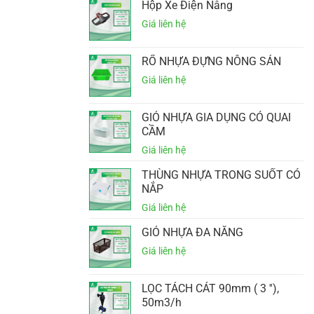
Hộp Xe Điện Nâng
RỔ NHỰA ĐỰNG NÔNG SẢN
GIỎ NHỰA GIA DỤNG CÓ QUAI
CẦM
THÙNG NHỰA TRONG SUỐT CÓ
NẮP
GIỎ NHỰA ĐA NĂNG
LỌC TÁCH CÁT 90mm ( 3 ''),
50m3/h