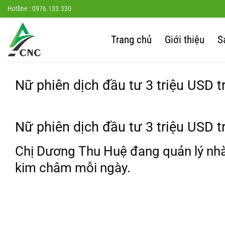
Chuyển
Hotline : 0976.133.330
đến
nội
Trang chủ
Giới thiệu
S
dung
Nữ phiên dịch đầu tư 3 triệu USD 
Nữ phiên dịch đầu tư 3 triệu USD 
Chị Dương Thu Huệ đang quản lý nh
kim châm mỗi ngày.