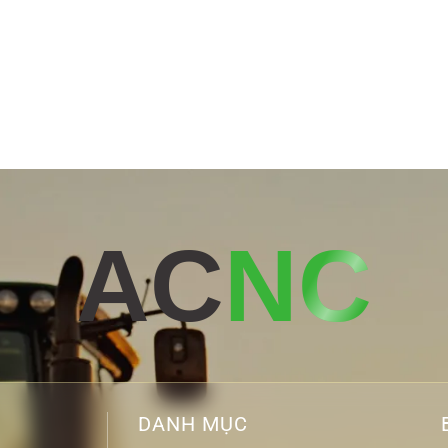
AC
NC
DANH MỤC