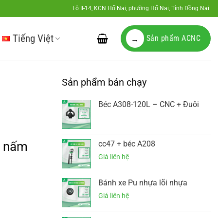
Lô II-14, KCN Hố Nai, phường Hố Nai, Tỉnh Đồng Nai.
Tiếng Việt
Sản phẩm ACNC
→
Sản phẩm bán chạy
Béc A308-120L – CNC + Đuôi
n nấm
cc47 + béc A208
Bánh xe Pu nhựa lõi nhựa