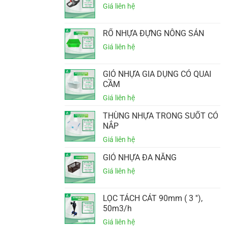
RỔ NHỰA ĐỰNG NÔNG SẢN
GIỎ NHỰA GIA DỤNG CÓ QUAI
CẦM
THÙNG NHỰA TRONG SUỐT CÓ
NẮP
GIỎ NHỰA ĐA NĂNG
LỌC TÁCH CÁT 90mm ( 3 ''),
50m3/h