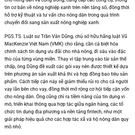
tin cơ bản về nông nghiệp xanh trên nền tảng số, đồng thời
hỗ trợ kỹ thuật và tư vấn cho nông dân trong quá trình
chuyển đổi sang sản xuất nông nghiệp xanh.
PGS.TS. Luật sư Trần Văn Dũng, chủ sở hữu hãng luật Vũ
MacKenzie Việt Nam (VMK) cho rằng, cần cá biệt hóa
chính sách tín dụng ưu đãi cho nhà nông, đi sâu vào đặc
thù của từng vùng miền. Thay vì tập trung vào tài sản thế
chấp, ông Dũng đề xuất các gói vay nên được thiết kế dựa
trên phương án sản xuất khả thi và hợp đồng bao tiêu sản
phẩm. Cách tiếp cận này sẽ giảm thiểu rủi ro cho cả người
vay lẫn bên cho vay, đồng thời mở rộng cơ hội tiếp cận vốn
cho nông dân. Ông cũng chỉ ra tiềm năng của tín dụng vi
mô, triển khai thông qua hợp tác giữa ngân hàng, các tổ
chức tín dụng địa phương và nền tảng fintech, như một
giải pháp hiệu quả cho các hợp tác xã và hộ nông dân quy
mô nhỏ.