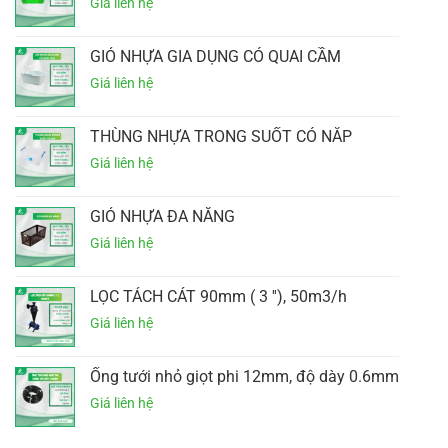
GIỎ NHỰA GIA DỤNG CÓ QUAI CẦM
THÙNG NHỰA TRONG SUỐT CÓ NẮP
GIỎ NHỰA ĐA NĂNG
LỌC TÁCH CÁT 90mm ( 3 ''), 50m3/h
Ống tưới nhỏ giọt phi 12mm, độ dày 0.6mm