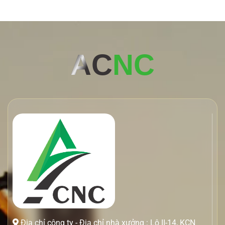
AC
NC
Địa chỉ công ty - Địa chỉ nhà xưởng : Lô II-14, KCN