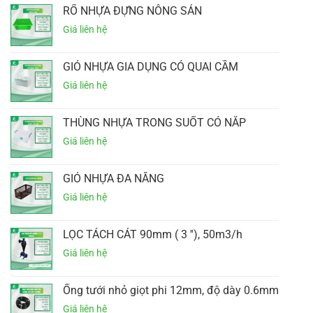
RỔ NHỰA ĐỰNG NÔNG SẢN
GIỎ NHỰA GIA DỤNG CÓ QUAI CẦM
THÙNG NHỰA TRONG SUỐT CÓ NẮP
GIỎ NHỰA ĐA NĂNG
LỌC TÁCH CÁT 90mm ( 3 ''), 50m3/h
Ống tưới nhỏ giọt phi 12mm, độ dày 0.6mm