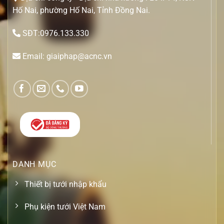
Hố Nai, phường Hố Nai, Tỉnh Đồng Nai.
SĐT:0976.133.330
Email: giaiphap@acnc.vn
DANH MỤC
Thiết bị tưới nhập khẩu
Phụ kiện tưới Việt Nam