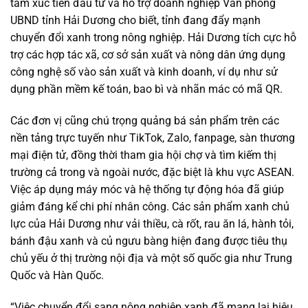
tâm xúc tiến đầu tư và hỗ trợ doanh nghiệp Văn phòng
UBND tỉnh Hải Dương cho biết, tỉnh đang đẩy mạnh
chuyển đổi xanh trong nông nghiệp. Hải Dương tích cực hỗ
trợ các hợp tác xã, cơ sở sản xuất và nông dân ứng dụng
công nghệ số vào sản xuất và kinh doanh, ví dụ như sử
dụng phần mềm kế toán, bao bì và nhãn mác có mã QR.
Các đơn vị cũng chú trọng quảng bá sản phẩm trên các
nền tảng trực tuyến như TikTok, Zalo, fanpage, sàn thương
mại điện tử, đồng thời tham gia hội chợ và tìm kiếm thị
trường cả trong và ngoài nước, đặc biệt là khu vực ASEAN.
Việc áp dụng máy móc và hệ thống tự động hóa đã giúp
giảm đáng kể chi phí nhân công. Các sản phẩm xanh chủ
lực của Hải Dương như vải thiều, cà rốt, rau ăn lá, hành tỏi,
bánh đậu xanh và củ ngưu bàng hiện đang được tiêu thụ
chủ yếu ở thị trường nội địa và một số quốc gia như Trung
Quốc và Hàn Quốc.
“Việc chuyển đổi sang nông nghiệp xanh đã mang lại hiệu