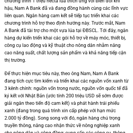
chương trình 1 triệu hecta lúa thích ứng với biến đổi khí
hậu, Nam A Bank đã và đang đồng hành cùng các lĩnh vực
liên quan. Ngân hàng cam kết sẽ tiếp tục triển khai các
chương trình hỗ trợ theo định hướng này. Trước mắt, Nam
A Bank đã tài trợ cho một vựa lúa tại ĐBSCL. Tới đây, ngân
hàng dự kiến triển khai các gói hỗ trợ về máy móc, thiết bị,
công cụ lao động và kỹ thuật cho nông dân nhằm nâng
cao năng suất, chất lượng sản phẩm và khả năng tiếp cận
thị trường.
Để thực hiện mục tiêu này, theo ông Nam, Nam A Bank
đang tích cực tìm kiếm và triển khai các nguồn vốn xanh từ
3 kênh chính: nguồn vốn trong nước, nguồn vốn quốc tế đã
ký kết với Nhật Bản (ước tính 200 triệu USD sẽ sớm được
giải ngân theo tiến độ cam kết) và phát hành trái phiếu
xanh (đang trong quá trình xin cấp phép với hạn mức
2.000 tỷ đồng). Song song với đó, ngân hàng chú trọng
truyền thông, nâng cao nhận thức về nông nghiệp xanh
cho nông dân và cộng đồng; cung cấp các công cụ, thông