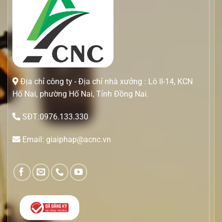
Địa chỉ công ty - Địa chỉ nhà xưởng : Lô II-14, KCN
Hố Nai, phường Hố Nai, Tỉnh Đồng Nai.
SĐT:0976.133.330
Email: giaiphap@acnc.vn