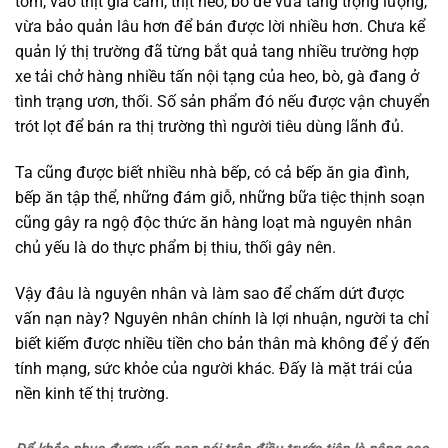
tôm, vào thịt gia cầm, thịt heo, bò để vừa tăng trọng lượng,
vừa bảo quản lâu hơn để bán được lời nhiều hơn. Chưa kể
quản lý thị trường đã từng bắt quả tang nhiều trường hợp
xe tải chở hàng nhiều tấn nội tạng của heo, bò, gà đang ở
tình trạng ươn, thối. Số sản phẩm đó nếu được vận chuyển
trót lọt để bán ra thị trường thì người tiêu dùng lãnh đủ.
Ta cũng được biết nhiều nhà bếp, có cả bếp ăn gia đình,
bếp ăn tập thể, những đám giỗ, những bữa tiệc thịnh soạn
cũng gây ra ngộ độc thức ăn hàng loạt mà nguyên nhân
chủ yếu là do thực phẩm bị thiu, thối gây nên.
Vậy đâu là nguyên nhân và làm sao để chấm dứt được
vấn nạn này? Nguyên nhân chính là lợi nhuận, người ta chỉ
biết kiếm được nhiều tiền cho bản thân mà không để ý đến
tính mạng, sức khỏe của người khác. Đấy là mặt trái của
nền kinh tế thị trường.