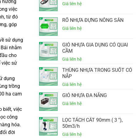
n hướng
ong việc
nh, từ đó
RỔ NHỰA ĐỰNG NÔNG SẢN
ờng, góp
 về sử dụng
GIỎ NHỰA GIA DỤNG CÓ QUAI
n Bái nhằm
CẦM
 đầu cho
 việc sử
THÙNG NHỰA TRONG SUỐT CÓ
NẮP
sử dụng
ùng trồng
800 ha cam
GIỎ NHỰA ĐA NĂNG
biết, việc
học công
LỌC TÁCH CÁT 90mm ( 3 ''),
 hàng hóa.
50m3/h
đổi đời