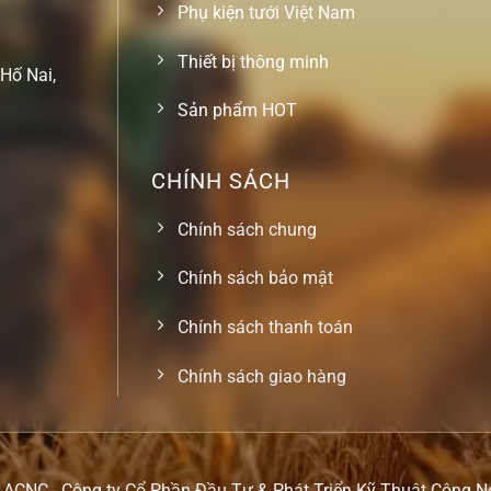
Phụ kiện tưới Việt Nam
Thiết bị thông minh
Hố Nai,
Sản phẩm HOT
CHÍNH SÁCH
Chính sách chung
Chính sách bảo mật
Chính sách thanh toán
Chính sách giao hàng
ACNC - Công ty Cổ Phần Đầu Tư & Phát Triển Kỹ Thuật Công 