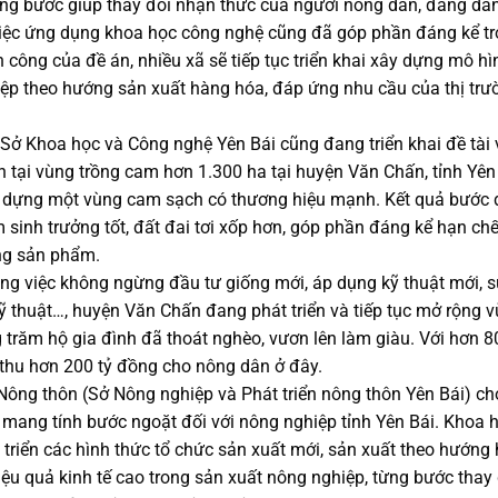
ng bước giúp thay đổi nhận thức của người nông dân, đang dầ
iệc ứng dụng khoa học công nghệ cũng đã góp phần đáng kể tr
công của đề án, nhiều xã sẽ tiếp tục triển khai xây dựng mô hì
iệp theo hướng sản xuất hàng hóa, đáp ứng nhu cầu của thị trư
 Sở Khoa học và Công nghệ Yên Bái cũng đang triển khai đề tài
n tại vùng trồng cam hơn 1.300 ha tại huyện Văn Chấn, tỉnh Yê
ây dựng một vùng cam sạch có thương hiệu mạnh. Kết quả bước
 sinh trưởng tốt, đất đai tơi xốp hơn, góp phần đáng kể hạn chế
ng sản phẩm.
ong việc không ngừng đầu tư giống mới, áp dụng kỹ thuật mới, 
 thuật…, huyện Văn Chấn đang phát triển và tiếp tục mở rộng v
trăm hộ gia đình đã thoát nghèo, vươn lên làm giàu. Với hơn 
hu hơn 200 tỷ đồng cho nông dân ở đây.
ông thôn (Sở Nông nghiệp và Phát triển nông thôn Yên Bái) cho 
 mang tính bước ngoặt đối với nông nghiệp tỉnh Yên Bái. Khoa 
 triển các hình thức tổ chức sản xuất mới, sản xuất theo hướng
hiệu quả kinh tế cao trong sản xuất nông nghiệp, từng bước thay 