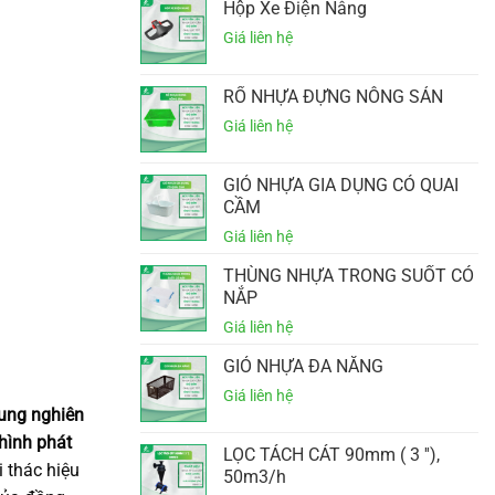
Hộp Xe Điện Nâng
RỔ NHỰA ĐỰNG NÔNG SẢN
GIỎ NHỰA GIA DỤNG CÓ QUAI
CẦM
THÙNG NHỰA TRONG SUỐT CÓ
NẮP
GIỎ NHỰA ĐA NĂNG
rung nghiên
 hình phát
LỌC TÁCH CÁT 90mm ( 3 ''),
i thác hiệu
50m3/h