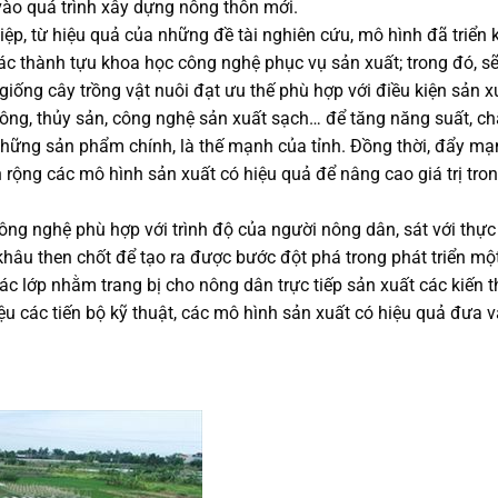
vào quá trình xây dựng nông thôn mới.
, từ hiệu quả của những đề tài nghiên cứu, mô hình đã triển kh
các thành tựu khoa học công nghệ phục vụ sản xuất; trong đó, sẽ
giống cây trồng vật nuôi đạt ưu thế phù hợp với điều kiện sản x
ng, thủy sản, công nghệ sản xuất sạch… để tăng năng suất, ch
hững sản phẩm chính, là thế mạnh của tỉnh. Đồng thời, đẩy mạn
rộng các mô hình sản xuất có hiệu quả để nâng cao giá trị tro
ng nghệ phù hợp với trình độ của người nông dân, sát với thực
khâu then chốt để tạo ra được bước đột phá trong phát triển m
ác lớp nhằm trang bị cho nông dân trực tiếp sản xuất các kiến t
thiệu các tiến bộ kỹ thuật, các mô hình sản xuất có hiệu quả đưa 