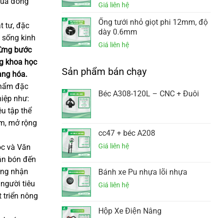
 của đồng
Ống tưới nhỏ giọt phi 12mm, độ
t tư, đặc
dày 0.6mm
i sống kinh
từng bước
ng khoa học
Sản phẩm bán chạy
àng hóa.
phẩm đặc
Béc A308-120L – CNC + Đuôi
hiệp như:
u tập thể
ẩm, mở rộng
cc47 + béc A208
ộc và Văn
hân bón đến
ứng nhận
Bánh xe Pu nhựa lõi nhựa
người tiêu
 triển nông
Hộp Xe Điện Nâng