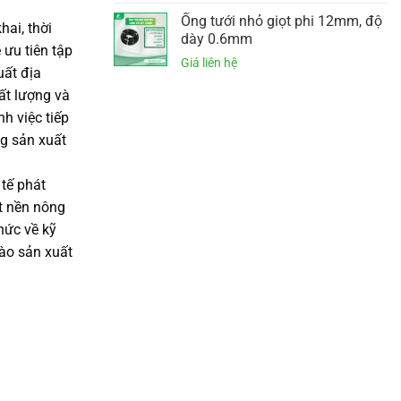
Ống tưới nhỏ giọt phi 12mm, độ
ai, thời
dày 0.6mm
 ưu tiên tập
uất địa
ất lượng và
h việc tiếp
ng sản xuất
 tế phát
ột nền nông
hức về kỹ
vào sản xuất