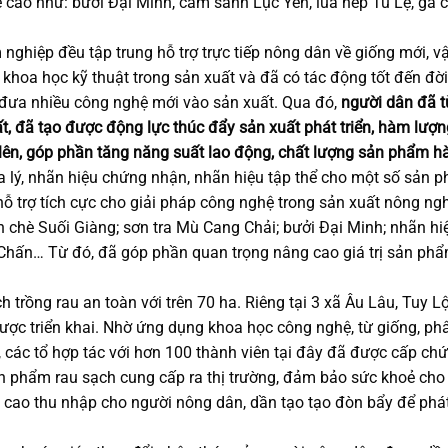
 tế cao như: bưởi Đại Minh, cam sành Lục Yên, lúa nếp Tú Lệ, gà
nghiệp đều tập trung hỗ trợ trực tiếp nông dân về giống mới, vậ
ộ khoa học kỹ thuật trong sản xuất và đã có tác động tốt đến đờ
úp đưa nhiều công nghệ mới vào sản xuất. Qua đó,
người dân đã 
ất, đã tạo được động lực thúc đẩy sản xuất phát triển, hàm lượ
lên, góp phần tăng năng suất lao động, chất lượng sản phẩm h
ịa lý, nhãn hiệu chứng nhận, nhãn hiệu tập thể cho một số sản 
hỗ trợ tích cực cho giải pháp công nghệ trong sản xuất nông ng
 chè Suối Giàng; sơn tra Mù Cang Chải; bưởi Đại Minh; nhãn hiệ
hấn… Từ đó, đã góp phần quan trọng nâng cao giá trị sản ph
 trồng rau an toàn với trên 70 ha. Riêng tại 3 xã Âu Lâu, Tuy L
 được triển khai. Nhờ ứng dụng khoa học công nghệ, từ giống, p
, các tổ hợp tác với hơn 100 thành viên tại đây đã được cấp ch
n phẩm rau sạch cung cấp ra thị trường, đảm bảo sức khoẻ cho 
g cao thu nhập cho người nông dân, dần tạo tạo đòn bẩy để phát