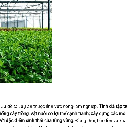
133 đề tài, dự án thuộc lĩnh vực nông-lâm nghiệp.
Tỉnh đã tập t
ống cây trồng, vật nuôi có lợi thế cạnh tranh; xây dựng các mô
với đặc điểm sinh thái của từng vùng.
Đồng thời, bảo tồn và kha