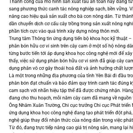
Thành công của mô hình sản xuất rau an toàn này đang từ
sang phương thức canh tác nông nghiệp sạch, bền vững. V
nâng cao hiệu quả sản xuất cho bà con nông dân. Từ thành 
dần chuyển dịch cơ cấu cây trồng trong sản xuất nông ngh
phần tích cực vào quá trình xây dựng nông thôn mới.
Trung tâm Thông tin ứng dụng tiến bộ khoa học kỹ thuật –
phân bón hữu cơ vi sinh trên cây cam ở một số hộ nông dâ
từng bước tiến tới áp dụng khoa học công nghệ mới để x
thấy, việc sử dụng phân bón hữu cơ vi sinh đã giúp cây cam
dụng phân vô cơ gây thoái hoá đất và ảnh hưởng chất lượ
Là một trong những địa phương của tỉnh Yên Bái đi đầu tr
phân bón đạt chuẩn và bảo đảm quy trình canh tác đúng kỹ
cam sạch với nhãn hiệu tập thể đã được chứng nhận. Hàng 
đang cho thu hoạch, mỗi năm cây cam đã mang về nguồn t
Ông Nhâm Xuân Trường, Chi cục trưởng Chi cục Phát triển N
ứng dụng khoa học công nghệ đang tạo phát triển đột phá,
nghệ giúp thay đổi nhận thức của nông dân trong việc phát
Từ đó, đang trực tiếp nâng cao giá trị nông sản, mang lại 