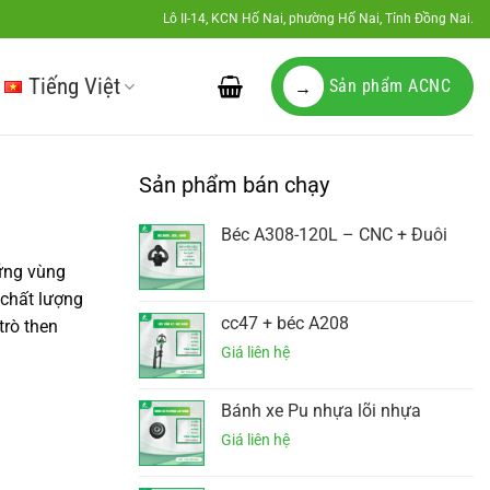
Lô II-14, KCN Hố Nai, phường Hố Nai, Tỉnh Đồng Nai.
Tiếng Việt
Sản phẩm ACNC
→
Sản phẩm bán chạy
Béc A308-120L – CNC + Đuôi
ững vùng
 chất lượng
cc47 + béc A208
trò then
Bánh xe Pu nhựa lõi nhựa