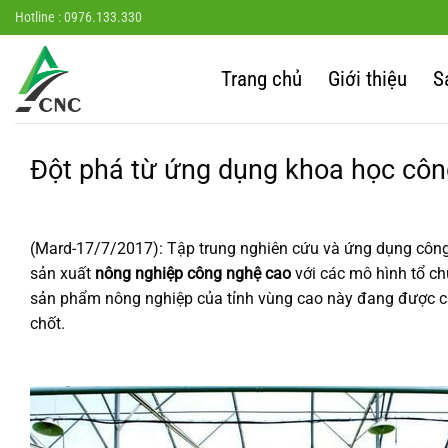
Chuyển
Hotline : 0976.133.330
đến
nội
Trang chủ
Giới thiệu
S
dung
Đột phá từ ứng dụng khoa học côn
(Mard-17/7/2017): Tập trung nghiên cứu và ứng dụng công
sản xuất
nông nghiệp công
nghệ cao
với các mô hình tổ ch
sản phẩm nông nghiệp của tỉnh vùng cao này đang được cải 
chốt.