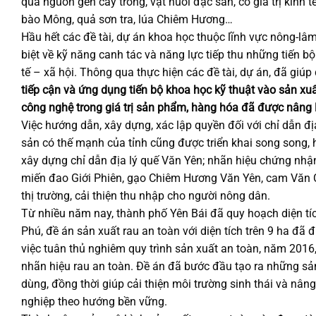
quả nguồn gen cây trồng, vật nuôi đặc sản, có giá trị kinh
bào Mông, quả sơn tra, lúa Chiêm Hương…
Hầu hết các đề tài, dự án khoa học thuộc lĩnh vực nông-lâm 
biệt về kỹ năng canh tác và năng lực tiếp thu những tiến b
tế – xã hội. Thông qua thực hiện các đề tài, dự án, đã gi
tiếp cận và ứng dụng tiến bộ khoa học kỹ thuật vào sản xu
công nghệ trong giá trị sản phẩm, hàng hóa đã được nâng 
Việc hướng dẫn, xây dựng, xác lập quyền đối với chỉ dẫn đ
sản có thế mạnh của tỉnh cũng được triển khai song song, 
xây dựng chỉ dẫn địa lý quế Văn Yên; nhãn hiệu chứng nhận
miến đao Giới Phiên, gạo Chiêm Hương Văn Yên, cam Văn C
thị trường, cải thiện thu nhập cho người nông dân.
Từ nhiều năm nay, thành phố Yên Bái đã quy hoạch diện tích
Phú, đề án sản xuất rau an toàn với diện tích trên 9 ha đã
việc tuân thủ nghiêm quy trình sản xuất an toàn, năm 2016
nhãn hiệu rau an toàn. Đề án đã bước đầu tạo ra những sả
dùng, đồng thời giúp cải thiện môi trường sinh thái và nân
nghiệp theo hướng bền vững.