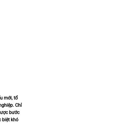
u mới, tổ
nghiệp. Chỉ
 được bước
 biệt khó