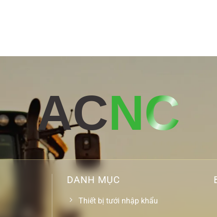
AC
NC
DANH MỤC
Thiết bị tưới nhập khẩu