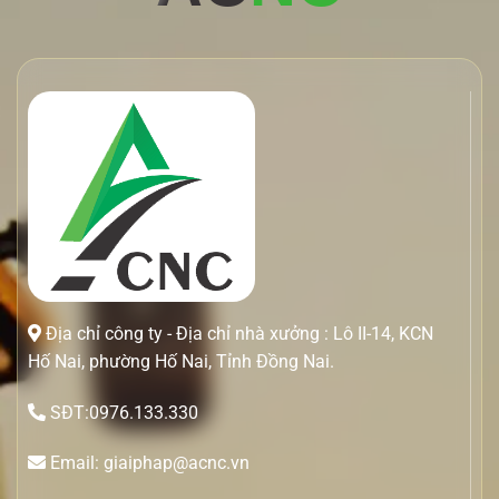
Địa chỉ công ty - Địa chỉ nhà xưởng : Lô II-14, KCN
Hố Nai, phường Hố Nai, Tỉnh Đồng Nai.
SĐT:0976.133.330
Email: giaiphap@acnc.vn