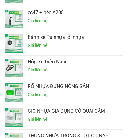
cc47 + béc A208
Bánh xe Pu nhựa lõi nhựa
Hộp Xe Điện Nâng
RỔ NHỰA ĐỰNG NÔNG SẢN
GIỎ NHỰA GIA DỤNG CÓ QUAI CẦM
THÙNG NHỰA TRONG SUỐT CÓ NẮP