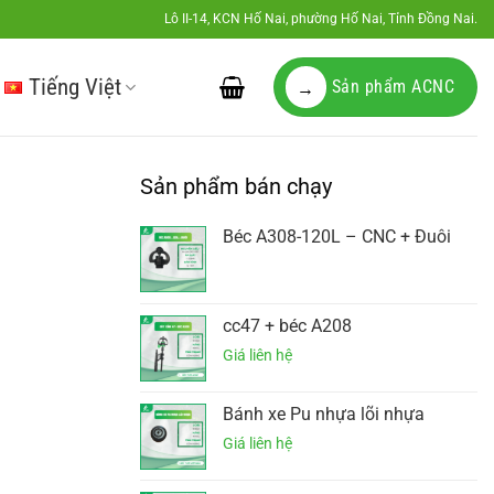
Lô II-14, KCN Hố Nai, phường Hố Nai, Tỉnh Đồng Nai.
Tiếng Việt
Sản phẩm ACNC
→
Sản phẩm bán chạy
Béc A308-120L – CNC + Đuôi
cc47 + béc A208
Bánh xe Pu nhựa lõi nhựa