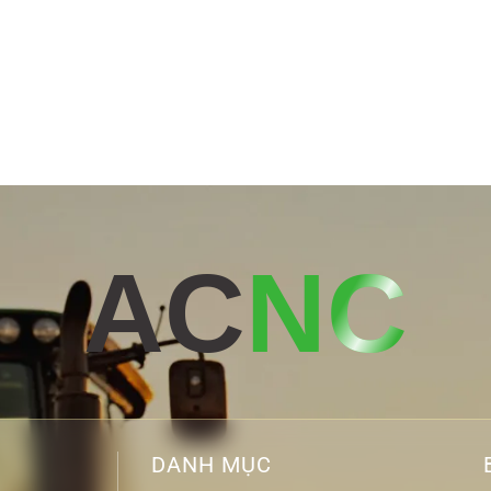
AC
NC
DANH MỤC