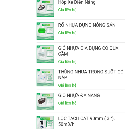
Hộp Xe Điện Nâng
RỔ NHỰA ĐỰNG NÔNG SẢN
GIỎ NHỰA GIA DỤNG CÓ QUAI
CẦM
THÙNG NHỰA TRONG SUỐT CÓ
NẮP
GIỎ NHỰA ĐA NĂNG
LỌC TÁCH CÁT 90mm ( 3 ''),
50m3/h