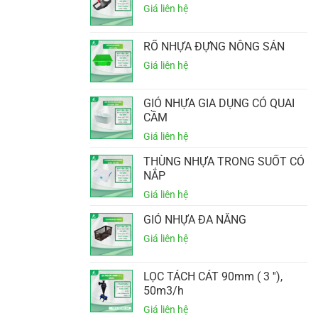
RỔ NHỰA ĐỰNG NÔNG SẢN
GIỎ NHỰA GIA DỤNG CÓ QUAI
CẦM
THÙNG NHỰA TRONG SUỐT CÓ
NẮP
GIỎ NHỰA ĐA NĂNG
LỌC TÁCH CÁT 90mm ( 3 ''),
50m3/h