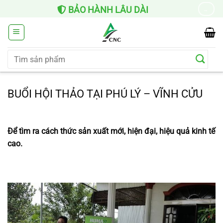
Chuyển
HỖ TR
BẢO HÀNH LÂU DÀI
→
đến
nội
dung
Tìm
kiếm:
BUỔI HỘI THẢO TẠI PHÚ LÝ – VĨNH CỬU
Để tìm ra cách thức sản xuất mới, hiện đại, hiệu quả kinh tế
cao.