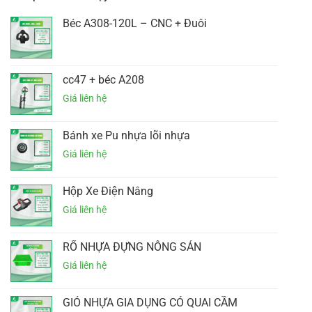
Béc A308-120L – CNC + Đuôi
cc47 + béc A208
Bánh xe Pu nhựa lõi nhựa
Hộp Xe Điện Nâng
RỔ NHỰA ĐỰNG NÔNG SẢN
GIỎ NHỰA GIA DỤNG CÓ QUAI CẦM