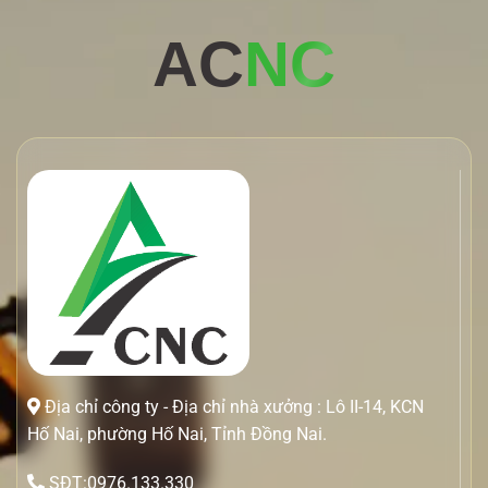
AC
NC
Địa chỉ công ty - Địa chỉ nhà xưởng : Lô II-14, KCN
Hố Nai, phường Hố Nai, Tỉnh Đồng Nai.
SĐT:0976.133.330