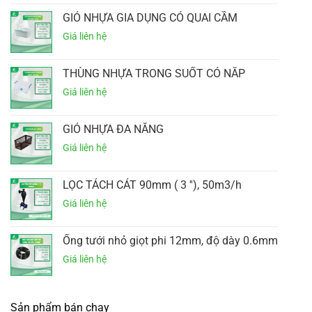
GIỎ NHỰA GIA DỤNG CÓ QUAI CẦM
THÙNG NHỰA TRONG SUỐT CÓ NẮP
GIỎ NHỰA ĐA NĂNG
LỌC TÁCH CÁT 90mm ( 3 ''), 50m3/h
Ống tưới nhỏ giọt phi 12mm, độ dày 0.6mm
Sản phẩm bán chạy